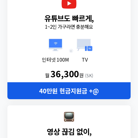
유튜브도 빠르게,
1~2인 가구라면 충분해요
+
인터넷 100M
TV
36,300
월
원
(SK)
40만원 현금지원금 +@
영상 끊김 없이,