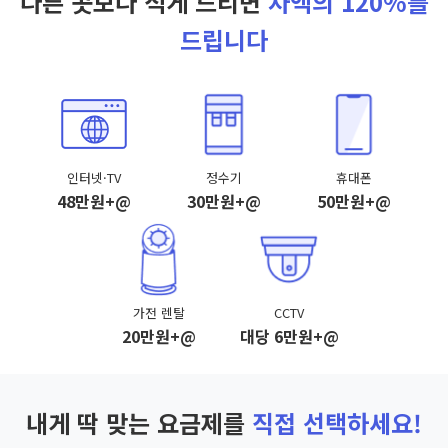
다른 곳보다 적게 드리면
차액의 120%를
드립니다
인터넷·TV
정수기
휴대폰
48만원+@
30만원+@
50만원+@
가전 렌탈
CCTV
20만원+@
대당 6만원+@
내게 딱 맞는 요금제를
직접 선택하세요!