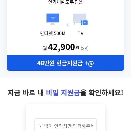
인기채널 모두 담은
+
인터넷 500M
TV
42,900
월
원
(SK)
48만원 현금지원금 +@
지금 바로 내
비밀 지원금
을 확인하세요!