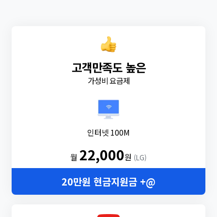
고객만족도 높은
가성비 요금제
인터넷 100M
22,000
월
원
(LG)
20만원 현금지원금 +@