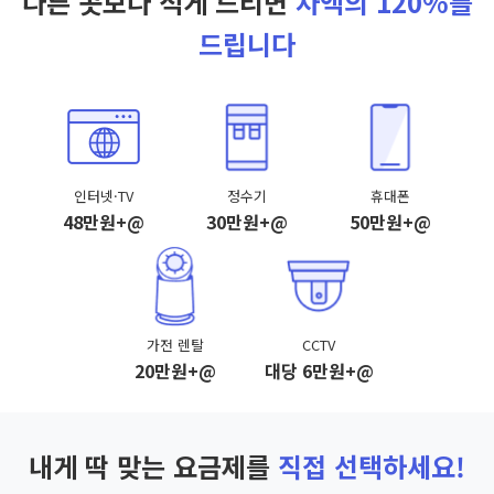
다른 곳보다 적게 드리면
차액의 120%를
드립니다
인터넷·TV
정수기
휴대폰
48만원+@
30만원+@
50만원+@
가전 렌탈
CCTV
20만원+@
대당 6만원+@
내게 딱 맞는 요금제를
직접 선택하세요!