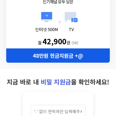
인기채널 모두 담은
+
인터넷 500M
TV
42,900
월
원
(SK)
48만원 현금지원금 +@
지금 바로 내
비밀 지원금
을 확인하세요!