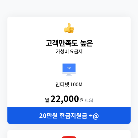
고객만족도 높은
가성비 요금제
인터넷 100M
22,000
월
원
(LG)
20만원 현금지원금 +@