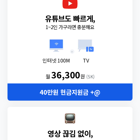
유튜브도 빠르게,
1~2인 가구라면 충분해요
+
인터넷 100M
TV
36,300
월
원
(SK)
40만원 현금지원금 +@
영상 끊김 없이,