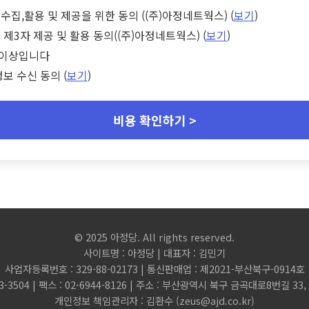
수집,활용 및 제공을 위한 동의 ((주)아정네트웍스) (
보기
)
 제3자 제공 및 활용 동의((주)아정네트웍스) (
보기
)
세 이상입니다
정보 수신 동의 (
보기
)
비용 확인하기 >
© 2025 아정당. All rights reserved.
사이트명 : 아정당 | 대표자 : 김민기
사업자등록번호 : 329-88-02173 | 통신판매업 : 제2021-부산북구-0914호
3-3504 | 팩스 : 02-6944-8126 | 주소 : 부산광역시 북구 금곡대로8번길 3
개인정보 책임관리자 : 김환수 (
zeus@ajd.co.kr
)