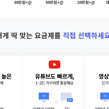
@
30만원+@
50만원+@
20만원+@
대
내게 딱 맞는 요금제를
직접 선택하세요
 높은
유튜브도 빠르게,
영상
금제
1~2인 가구라면 충분해요
인기
+
0M
인터넷 100M
TV
인터넷 5