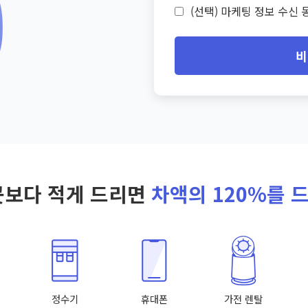
(선택) 마케팅 정보 수신 동
비
곳보다 적게 드리면
차액의 120%를 
정수기
휴대폰
가전 렌탈