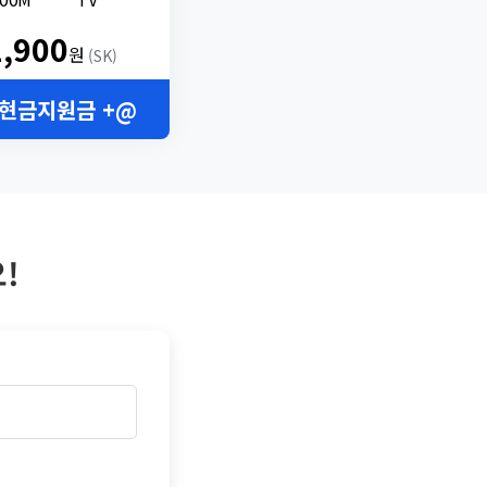
2,900
원
(SK)
 현금지원금 +@
!