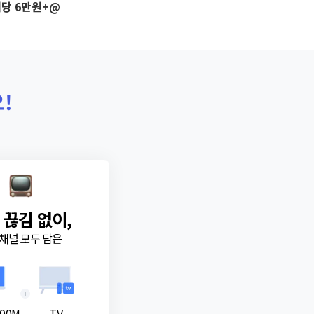
당 6만원+@
!
 끊김 없이,
채널 모두 담은
+
00M
TV