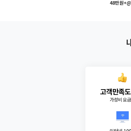
48만원+
고객만족도
가성비 요
인터넷 10