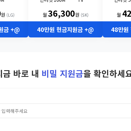
0
36,300
4
원
월
원
월
(LG)
(SK)
원금 +@
40만원 현금지원금 +@
48만원
지금 바로 내
비밀 지원금
을 확인하세요