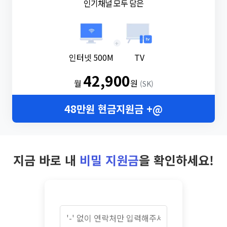
인기채널 모두 담은
+
인터넷 500M
TV
42,900
월
원
(SK)
48만원 현금지원금 +@
지금 바로 내
비밀 지원금
을 확인하세요!