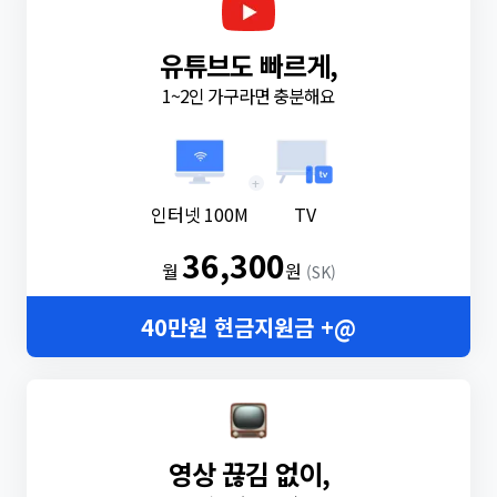
유튜브도 빠르게,
1~2인 가구라면 충분해요
+
인터넷 100M
TV
36,300
월
원
(SK)
40만원 현금지원금 +@
영상 끊김 없이,