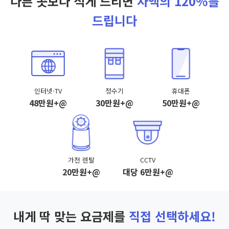
다른 곳보다 적게 드리면
차액의 120%를
드립니다
인터넷·TV
정수기
휴대폰
48만원+@
30만원+@
50만원+@
가전 렌탈
CCTV
20만원+@
대당 6만원+@
내게 딱 맞는 요금제를
직접 선택하세요!