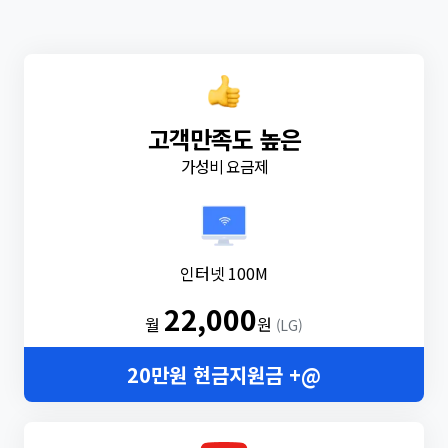
고객만족도 높은
가성비 요금제
인터넷 100M
22,000
월
원
(LG)
20만원 현금지원금 +@