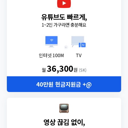
유튜브도 빠르게,
1~2인 가구라면 충분해요
+
인터넷 100M
TV
36,300
월
원
(SK)
40만원 현금지원금 +@
영상 끊김 없이,