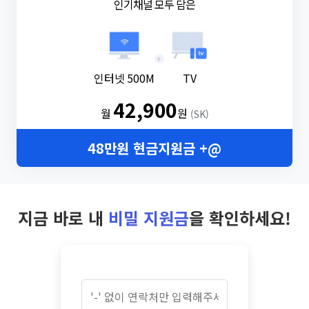
인기채널 모두 담은
+
인터넷 500M
TV
42,900
월
원
(SK)
48만원 현금지원금 +@
지금 바로 내
비밀 지원금
을 확인하세요!