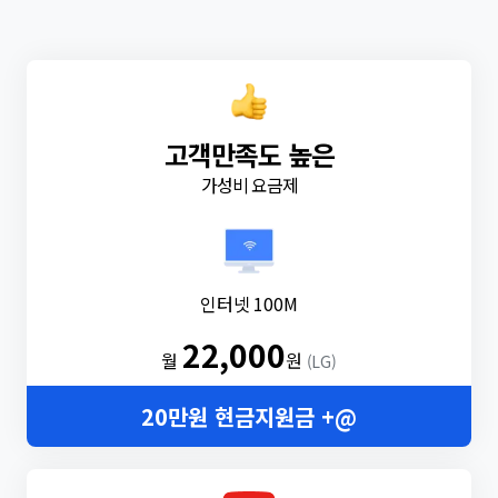
고객만족도 높은
가성비 요금제
인터넷 100M
22,000
월
원
(LG)
20만원 현금지원금 +@