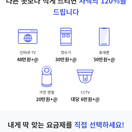
다른 곳보다 적게 드리면
차액의 120%를
드립니다
인터넷·TV
정수기
휴대폰
48만원+@
30만원+@
50만원+@
가전 렌탈
CCTV
20만원+@
대당 6만원+@
내게 딱 맞는 요금제를
직접 선택하세요!