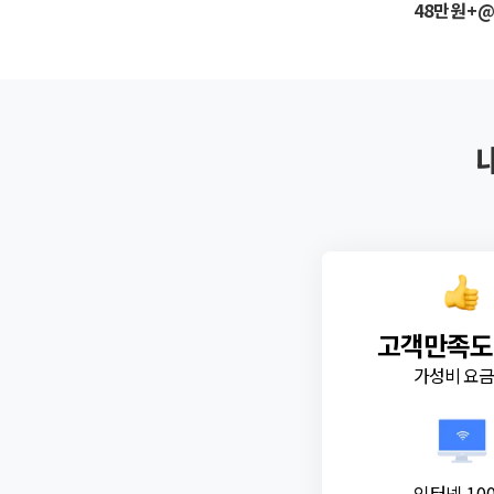
48만원+
고객만족도
가성비 요
인터넷 10