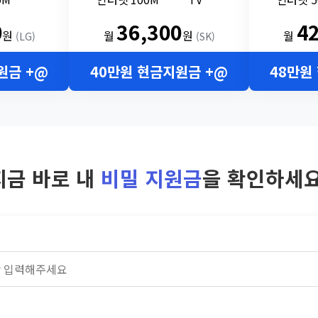
0
36,300
4
원
월
원
월
(LG)
(SK)
원금 +@
40만원 현금지원금 +@
48만원
지금 바로 내
비밀 지원금
을 확인하세요