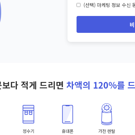
(선택) 마케팅 정보 수신 동
비
곳보다 적게 드리면
차액의 120%를 
정수기
휴대폰
가전 렌탈