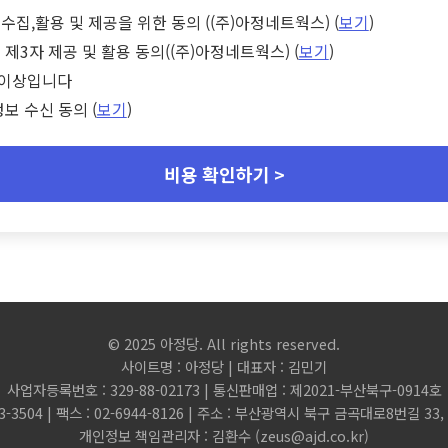
수집,활용 및 제공을 위한 동의 ((주)아정네트웍스) (
보기
)
 제3자 제공 및 활용 동의((주)아정네트웍스) (
보기
)
세 이상입니다
정보 수신 동의 (
보기
)
비용 확인하기 >
© 2025 아정당. All rights reserved.
사이트명 : 아정당 | 대표자 : 김민기
사업자등록번호 : 329-88-02173 | 통신판매업 : 제2021-부산북구-0914호
3-3504 | 팩스 : 02-6944-8126 | 주소 : 부산광역시 북구 금곡대로8번길 3
개인정보 책임관리자 : 김환수 (
zeus@ajd.co.kr
)