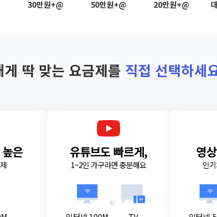
@
30만원+@
50만원+@
20만원+@
대
내게 딱 맞는 요금제를
직접 선택하세요
 높은
유튜브도 빠르게,
영상
금제
1~2인 가구라면 충분해요
인기
+
0M
인터넷 100M
TV
인터넷 5