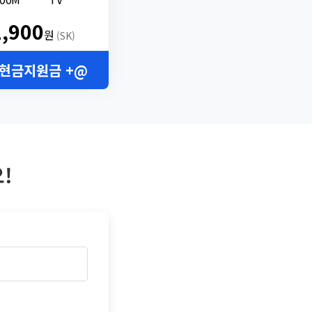
2,900
원
(SK)
 현금지원금 +@
!