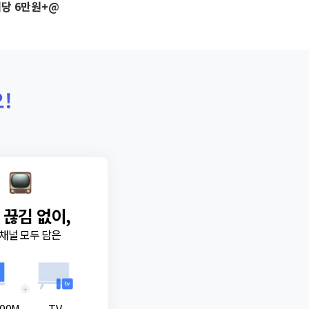
당 6만원+@
!
 끊김 없이,
채널 모두 담은
+
00M
TV