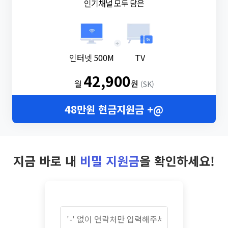
인기채널 모두 담은
+
인터넷 500M
TV
42,900
월
원
(SK)
48만원 현금지원금 +@
지금 바로 내
비밀 지원금
을 확인하세요!