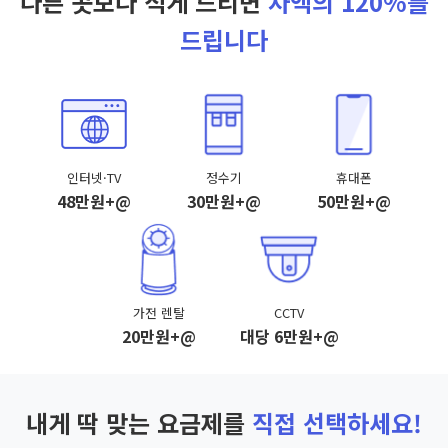
다른 곳보다 적게 드리면
차액의 120%를
드립니다
인터넷·TV
정수기
휴대폰
48만원+@
30만원+@
50만원+@
가전 렌탈
CCTV
20만원+@
대당 6만원+@
내게 딱 맞는 요금제를
직접 선택하세요!