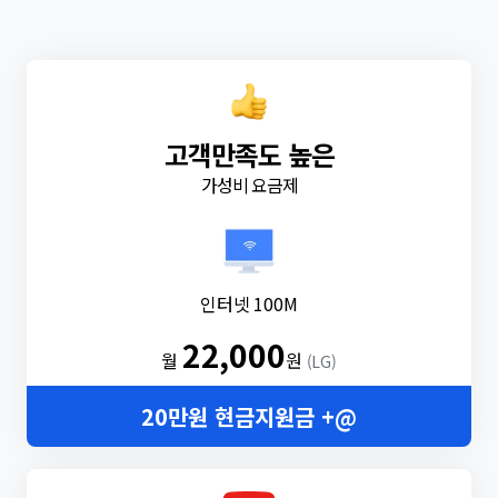
고객만족도 높은
가성비 요금제
인터넷 100M
22,000
월
원
(LG)
20만원 현금지원금 +@