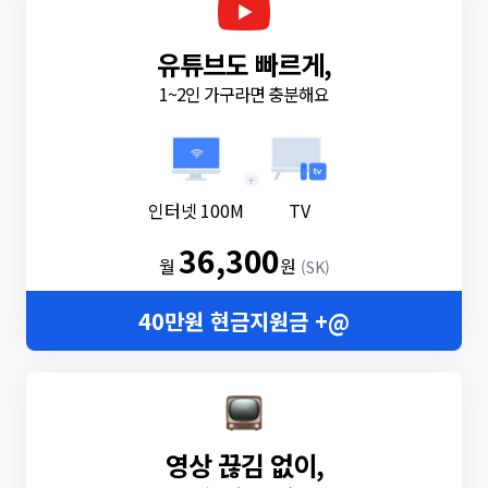
유튜브도 빠르게,
1~2인 가구라면 충분해요
+
인터넷 100M
TV
36,300
월
원
(SK)
40만원 현금지원금 +@
영상 끊김 없이,