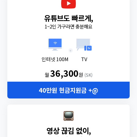
유튜브도 빠르게,
1~2인 가구라면 충분해요
+
인터넷 100M
TV
36,300
월
원
(SK)
40만원 현금지원금 +@
영상 끊김 없이,