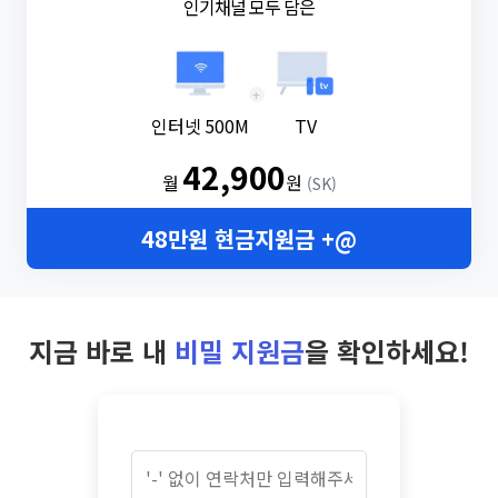
인기채널 모두 담은
+
인터넷 500M
TV
42,900
월
원
(SK)
48만원 현금지원금 +@
지금 바로 내
비밀 지원금
을 확인하세요!