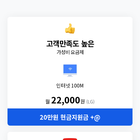
고객만족도 높은
가성비 요금제
인터넷 100M
22,000
월
원
(LG)
20만원 현금지원금 +@