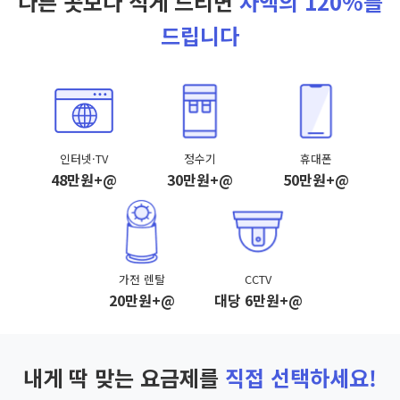
다른 곳보다 적게 드리면
차액의 120%를
드립니다
인터넷·TV
정수기
휴대폰
48만원+@
30만원+@
50만원+@
가전 렌탈
CCTV
20만원+@
대당 6만원+@
내게 딱 맞는 요금제를
직접 선택하세요!