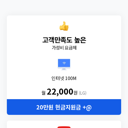
고객만족도 높은
가성비 요금제
인터넷 100M
22,000
월
원
(LG)
20만원 현금지원금 +@