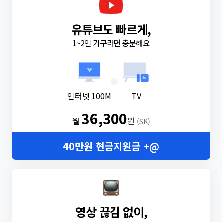
유튜브도 빠르게,
1~2인 가구라면 충분해요
+
인터넷 100M
TV
36,300
월
원
(SK)
40만원 현금지원금 +@
영상 끊김 없이,