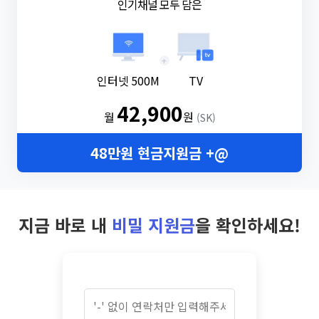
인기채널 모두 담은
+
인터넷 500M
TV
42,900
월
원
(SK)
48만원 현금지원금 +@
지금 바로 내
비밀 지원금
을 확인하세요!