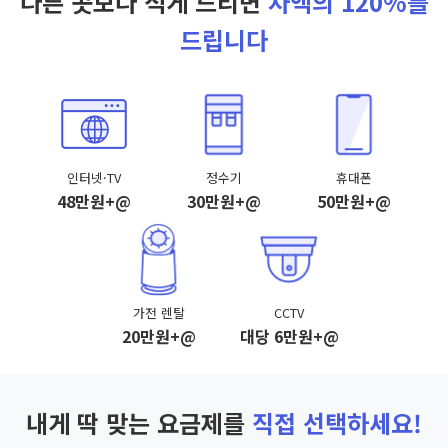
다른 곳보다 적게 드리면
차액의 120%를
드립니다
인터넷·TV
정수기
휴대폰
48만원+@
30만원+@
50만원+@
가전 렌탈
CCTV
20만원+@
대당 6만원+@
내게 딱 맞는 요금제를
직접 선택하세요!