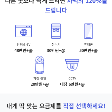
다른 곳보다 적게 드리면
차액의 120%를
드립니다
인터넷·TV
정수기
휴대폰
48만원+@
30만원+@
50만원+@
가전 렌탈
CCTV
20만원+@
대당 6만원+@
내게 딱 맞는 요금제를
직접 선택하세요!