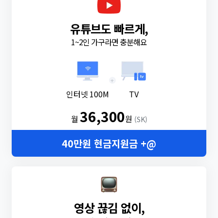
유튜브도 빠르게,
1~2인 가구라면 충분해요
+
인터넷 100M
TV
36,300
월
원
(SK)
40만원 현금지원금 +@
영상 끊김 없이,