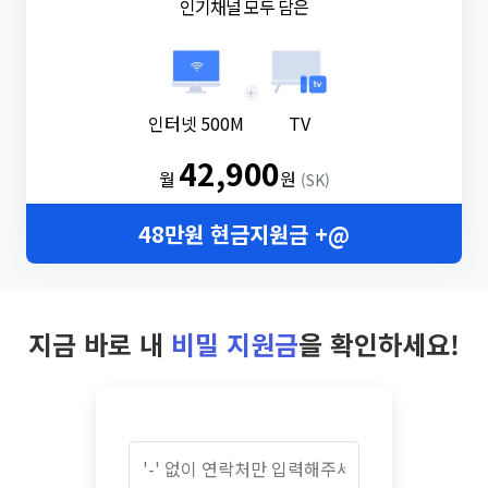
인기채널 모두 담은
+
인터넷 500M
TV
42,900
월
원
(SK)
48만원 현금지원금 +@
지금 바로 내
비밀 지원금
을 확인하세요!