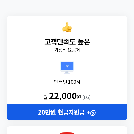
고객만족도 높은
가성비 요금제
인터넷 100M
22,000
월
원
(LG)
20만원 현금지원금 +@