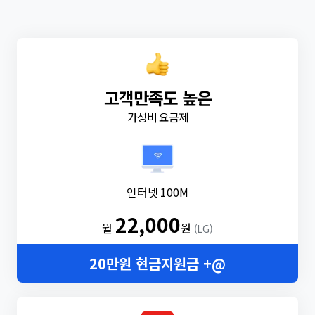
고객만족도 높은
가성비 요금제
인터넷 100M
22,000
월
원
(LG)
20만원 현금지원금 +@