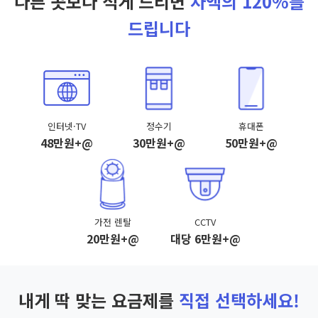
다른 곳보다 적게 드리면
차액의 120%를
드립니다
인터넷·TV
정수기
휴대폰
48만원+@
30만원+@
50만원+@
가전 렌탈
CCTV
20만원+@
대당 6만원+@
내게 딱 맞는 요금제를
직접 선택하세요!