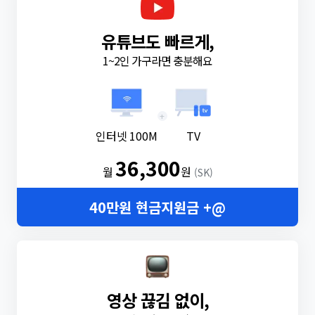
유튜브도 빠르게,
1~2인 가구라면 충분해요
+
인터넷 100M
TV
36,300
월
원
(SK)
40만원 현금지원금 +@
영상 끊김 없이,