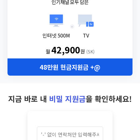
인기채널 모두 담은
+
인터넷 500M
TV
42,900
월
원
(SK)
48만원 현금지원금 +@
지금 바로 내
비밀 지원금
을 확인하세요!