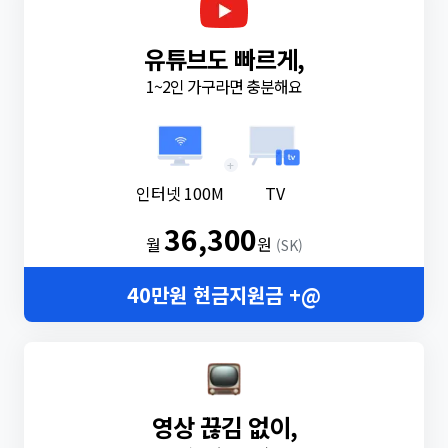
유튜브도 빠르게,
1~2인 가구라면 충분해요
+
인터넷 100M
TV
36,300
월
원
(SK)
40만원 현금지원금 +@
영상 끊김 없이,