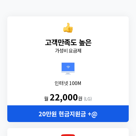
고객만족도 높은
가성비 요금제
인터넷 100M
22,000
월
원
(LG)
20만원 현금지원금 +@