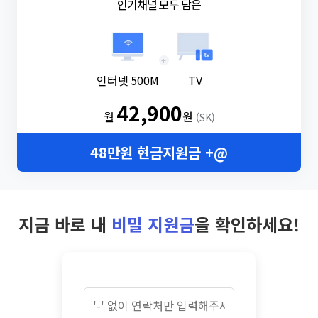
인기채널 모두 담은
+
인터넷 500M
TV
42,900
월
원
(SK)
48만원 현금지원금 +@
지금 바로 내
비밀 지원금
을 확인하세요!