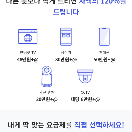
다른 곳보다 적게 드리면
차액의 120%를
드립니다
인터넷·TV
정수기
휴대폰
48만원+@
30만원+@
50만원+@
가전 렌탈
CCTV
20만원+@
대당 6만원+@
내게 딱 맞는 요금제를
직접 선택하세요!