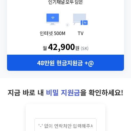
인기채널 모두 담은
+
인터넷 500M
TV
42,900
월
원
(SK)
48만원 현금지원금 +@
지금 바로 내
비밀 지원금
을 확인하세요!