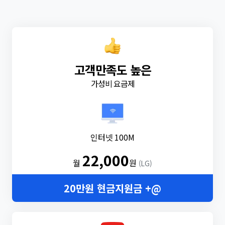
고객만족도 높은
가성비 요금제
인터넷 100M
22,000
월
원
(LG)
20만원 현금지원금 +@