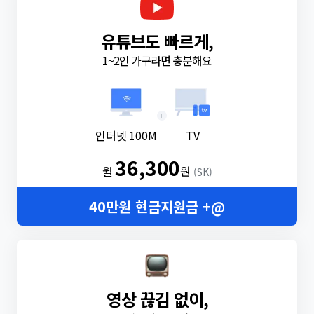
유튜브도 빠르게,
1~2인 가구라면 충분해요
+
인터넷 100M
TV
36,300
월
원
(SK)
40만원 현금지원금 +@
영상 끊김 없이,