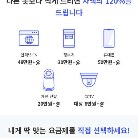
다른 곳보다 적게 드리면
차액의 120%를
드립니다
인터넷·TV
정수기
휴대폰
48만원+@
30만원+@
50만원+@
가전 렌탈
CCTV
20만원+@
대당 6만원+@
내게 딱 맞는 요금제를
직접 선택하세요!