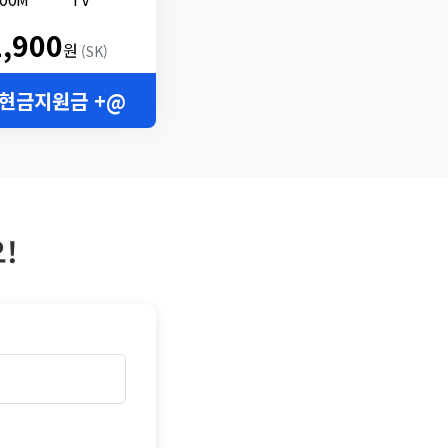
2,900
원
(SK)
 현금지원금 +@
!