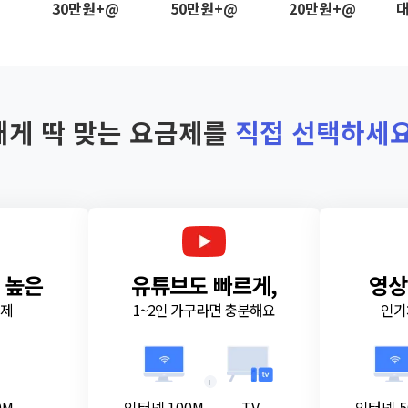
@
30만원+@
50만원+@
20만원+@
대
내게 딱 맞는 요금제를
직접 선택하세요
 높은
유튜브도 빠르게,
영상
금제
1~2인 가구라면 충분해요
인기
+
0M
인터넷 100M
TV
인터넷 5