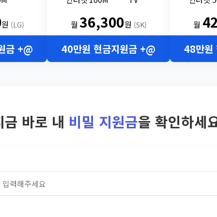
0
36,300
4
원
월
원
월
(LG)
(SK)
원금 +@
40만원 현금지원금 +@
48만원
지금 바로 내
비밀 지원금
을 확인하세요