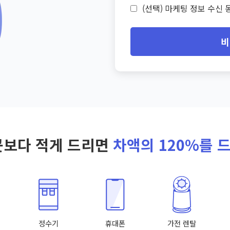
(선택) 마케팅 정보 수신 동
비
곳보다 적게 드리면
차액의 120%를 
정수기
휴대폰
가전 렌탈