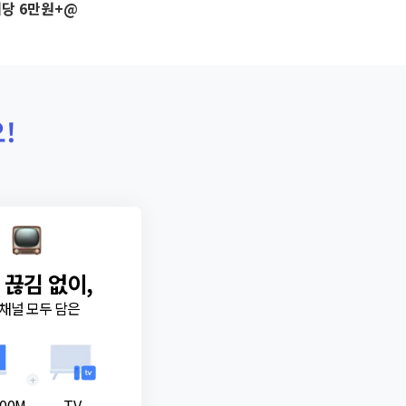
당 6만원+@
!
 끊김 없이,
채널 모두 담은
+
00M
TV