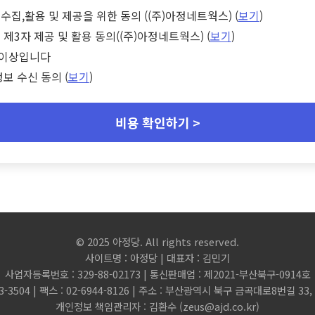
수집,활용 및 제공을 위한 동의 ((주)아정네트웍스) (
보기
)
 제3자 제공 및 활용 동의((주)아정네트웍스) (
보기
)
세 이상입니다
정보 수신 동의 (
보기
)
비용 확인하기 >
© 2025 아정당. All rights reserved.
사이트명 : 아정당 | 대표자 : 김민기
사업자등록번호 : 329-88-02173 | 통신판매업 : 제2021-부산북구-0914호
3-3504 | 팩스 : 02-6944-8126 | 주소 : 부산광역시 북구 금곡대로8번길 3
개인정보 책임관리자 : 김환수 (
zeus@ajd.co.kr
)