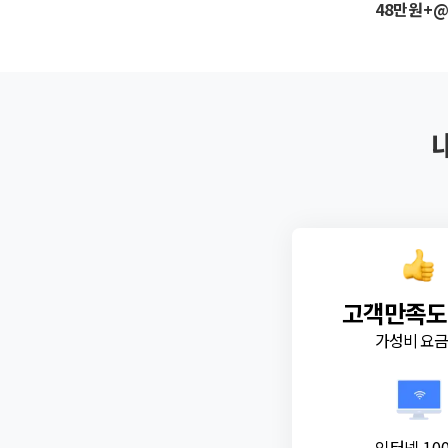
48만원+
고객만족도
가성비 요
인터넷 10