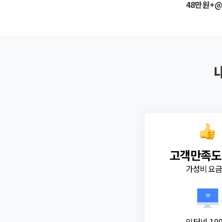
48만원+
고객만족도
가성비 요
인터넷 10