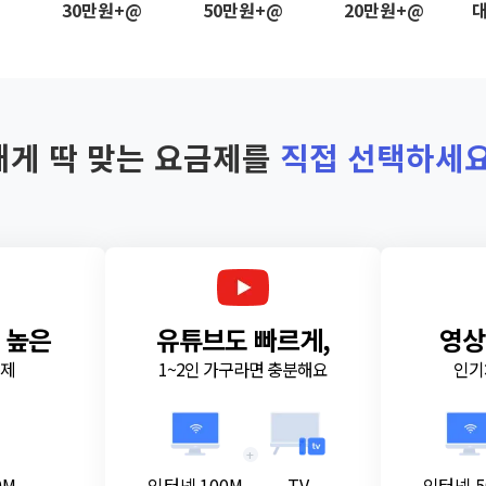
@
30만원+@
50만원+@
20만원+@
대
내게 딱 맞는 요금제를
직접 선택하세요
 높은
유튜브도 빠르게,
영상
금제
1~2인 가구라면 충분해요
인기
+
0M
인터넷 100M
TV
인터넷 5