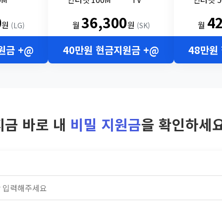
0
36,300
4
원
월
원
월
(LG)
(SK)
원금 +@
40만원 현금지원금 +@
48만원
지금 바로 내
비밀 지원금
을 확인하세요