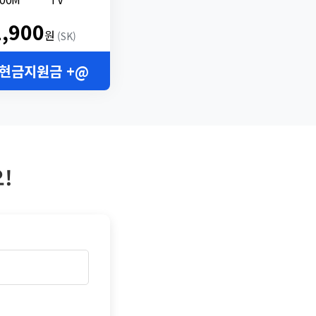
2,900
원
(SK)
 현금지원금 +@
!