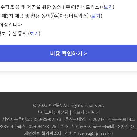
수집,활용 및 제공을 위한 동의 ((주)아정네트웍스) (
보기
)
 제3자 제공 및 활용 동의((주)아정네트웍스) (
보기
)
세 이상입니다
정보 수신 동의 (
보기
)
비용 확인하기 >
© 2025 아정당. All rights reserved.
사이트명 : 아정당 | 대표자 : 김민기
사업자등록번호 : 329-88-02173 | 통신판매업 : 제2021-부산북구-0914호
3-3504 | 팩스 : 02-6944-8126 | 주소 : 부산광역시 북구 금곡대로8번길 3
개인정보 책임관리자 : 김환수 (
zeus@ajd.co.kr
)