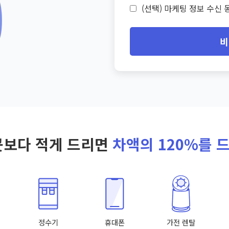
(선택) 마케팅 정보 수신 동
비
곳보다 적게 드리면
차액의 120%를 
정수기
휴대폰
가전 렌탈