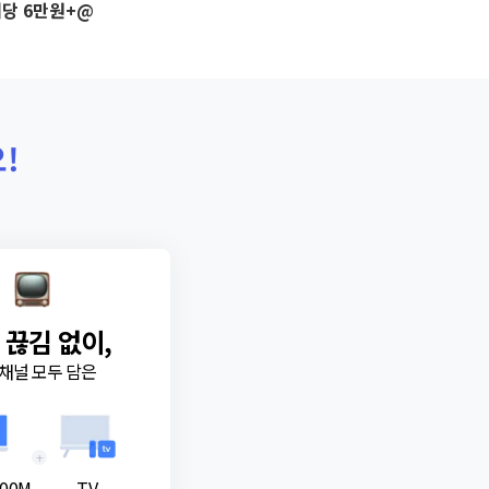
당 6만원+@
!
 끊김 없이,
채널 모두 담은
+
00M
TV