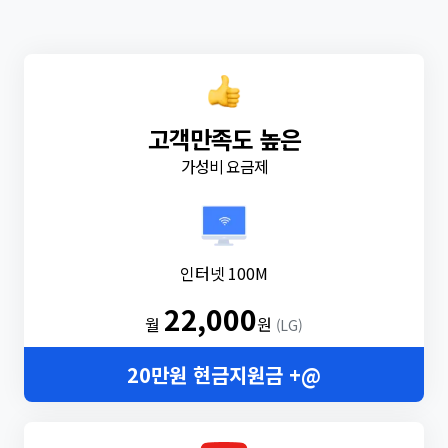
고객만족도 높은
가성비 요금제
인터넷 100M
22,000
월
원
(LG)
20만원 현금지원금 +@