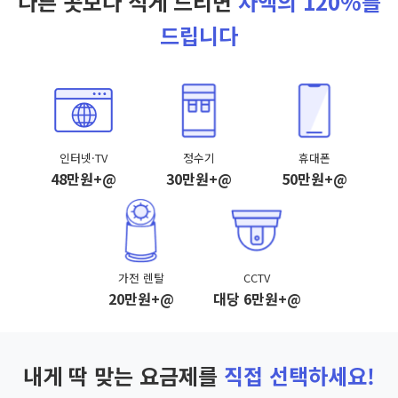
다른 곳보다 적게 드리면
차액의 120%를
드립니다
인터넷·TV
정수기
휴대폰
48만원+@
30만원+@
50만원+@
가전 렌탈
CCTV
20만원+@
대당 6만원+@
내게 딱 맞는 요금제를
직접 선택하세요!