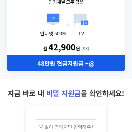
인기채널 모두 담은
+
인터넷 500M
TV
42,900
월
원
(SK)
48만원 현금지원금 +@
지금 바로 내
비밀 지원금
을 확인하세요!