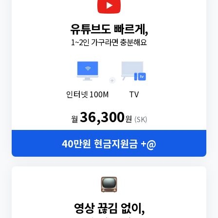
유튜브도 빠르게,
1~2인 가구라면 충분해요
+
인터넷 100M
TV
36,300
월
원
(SK)
40만원 현금지원금 +@
영상 끊김 없이,