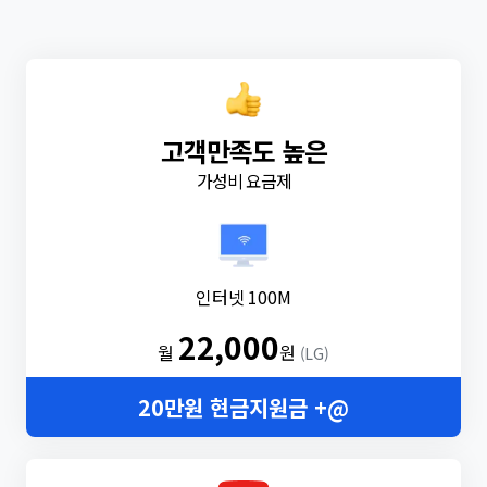
고객만족도 높은
가성비 요금제
인터넷 100M
22,000
월
원
(LG)
20만원 현금지원금 +@