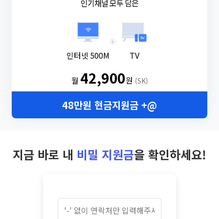
인기채널 모두 담은
+
인터넷 500M
TV
42,900
월
원
(SK)
48만원 현금지원금 +@
지금 바로 내
비밀 지원금
을 확인하세요!