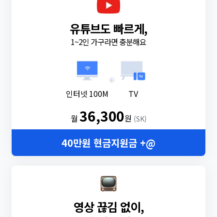
유튜브도 빠르게,
1~2인 가구라면 충분해요
+
인터넷 100M
TV
36,300
월
원
(SK)
40만원 현금지원금 +@
영상 끊김 없이,