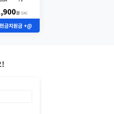
2,900
원
(SK)
 현금지원금 +@
!