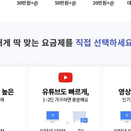
@
30만원+@
50만원+@
20만원+@
대
내게 딱 맞는 요금제를
직접 선택하세요
 높은
유튜브도 빠르게,
영상
금제
1~2인 가구라면 충분해요
인기
+
0M
인터넷 100M
TV
인터넷 5