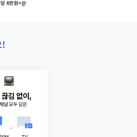
당 6만원+@
!
 끊김 없이,
채널 모두 담은
+
00M
TV