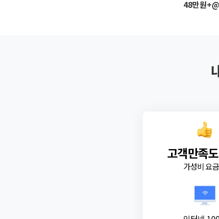
48만원+
고객만족도
가성비 요
인터넷 10