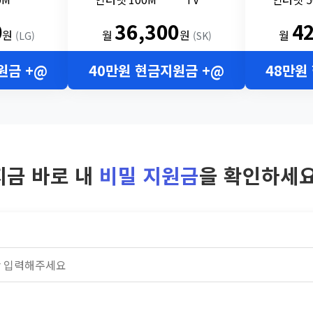
0
36,300
4
원
월
원
월
(LG)
(SK)
원금 +@
40만원 현금지원금 +@
48만원
지금 바로 내
비밀 지원금
을 확인하세요