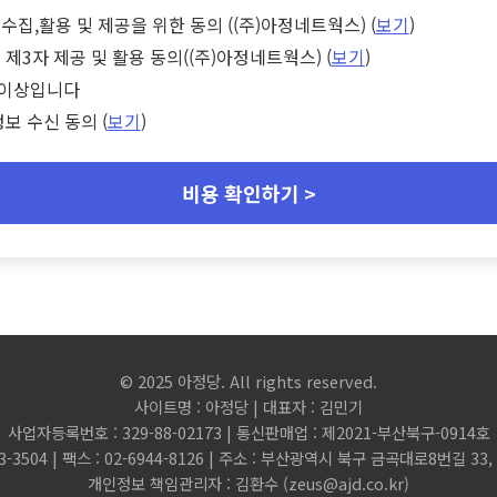
수집,활용 및 제공을 위한 동의 ((주)아정네트웍스) (
보기
)
 제3자 제공 및 활용 동의((주)아정네트웍스) (
보기
)
세 이상입니다
정보 수신 동의 (
보기
)
비용 확인하기 >
© 2025 아정당. All rights reserved.
사이트명 : 아정당 | 대표자 : 김민기
사업자등록번호 : 329-88-02173 | 통신판매업 : 제2021-부산북구-0914호
3-3504 | 팩스 : 02-6944-8126 | 주소 : 부산광역시 북구 금곡대로8번길 3
개인정보 책임관리자 : 김환수 (
zeus@ajd.co.kr
)