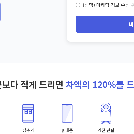
(선택) 마케팅 정보 수신 동
비
곳보다 적게 드리면
차액의 120%를 
정수기
휴대폰
가전 렌탈