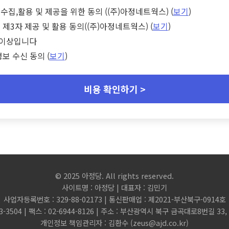
수집,활용 및 제공을 위한 동의 ((주)아정네트웍스) (
보기
)
 제3자 제공 및 활용 동의((주)아정네트웍스) (
보기
)
세 이상입니다
정보 수신 동의 (
보기
)
비용 확인하기 >
© 2025 아정당. All rights reserved.
사이트명 : 아정당 | 대표자 : 김민기
사업자등록번호 : 329-88-02173 | 통신판매업 : 제2021-부산북구-0914호
3-3504 | 팩스 : 02-6944-8126 | 주소 : 부산광역시 북구 금곡대로8번길 3
개인정보 책임관리자 : 김환수 (
zeus@ajd.co.kr
)