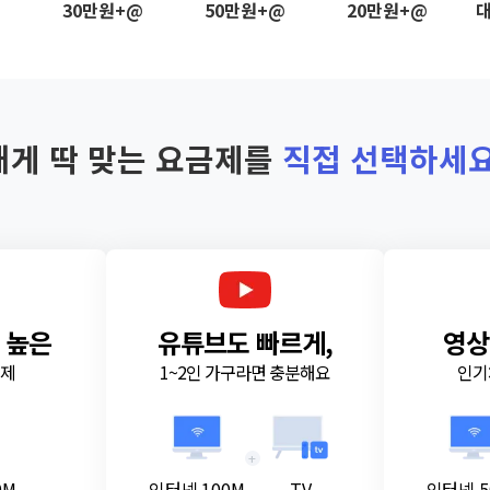
@
30만원+@
50만원+@
20만원+@
대
내게 딱 맞는 요금제를
직접 선택하세요
 높은
유튜브도 빠르게,
영상
금제
1~2인 가구라면 충분해요
인기
+
0M
인터넷 100M
TV
인터넷 5