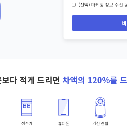
(선택) 마케팅 정보 수신 동
비
곳보다 적게 드리면
차액의 120%를 
정수기
휴대폰
가전 렌탈