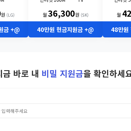
0
36,300
4
원
월
원
월
(LG)
(SK)
원금 +@
40만원 현금지원금 +@
48만원
지금 바로 내
비밀 지원금
을 확인하세요