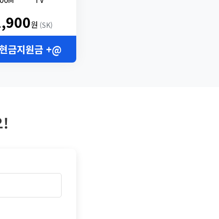
2,900
원
(SK)
 현금지원금 +@
!