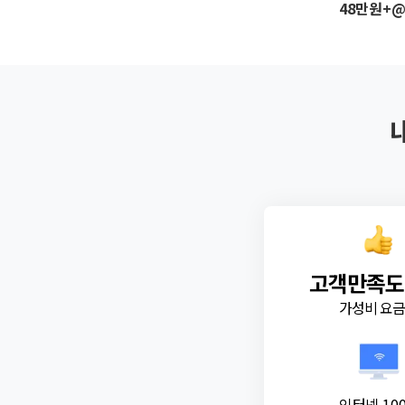
48만원+
고객만족도
가성비 요
인터넷 10