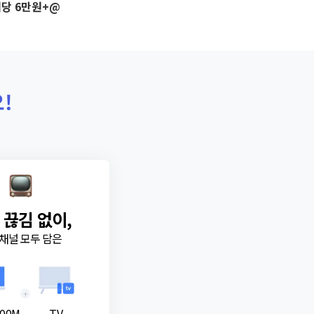
당 6만원+@
!
 끊김 없이,
채널 모두 담은
+
00M
TV