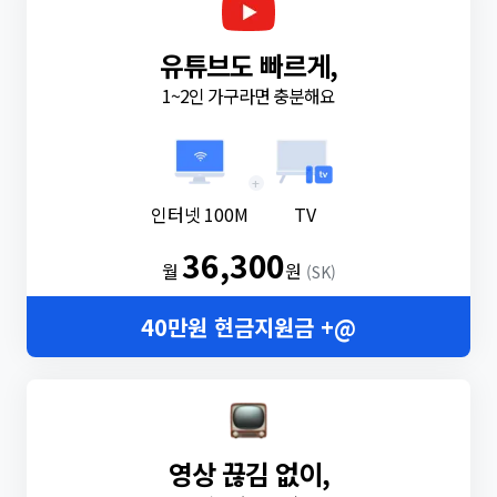
유튜브도 빠르게,
1~2인 가구라면 충분해요
+
인터넷 100M
TV
36,300
월
원
(SK)
40만원 현금지원금 +@
영상 끊김 없이,