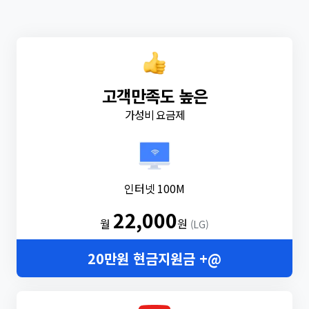
고객만족도 높은
가성비 요금제
인터넷 100M
22,000
월
원
(LG)
20만원 현금지원금 +@