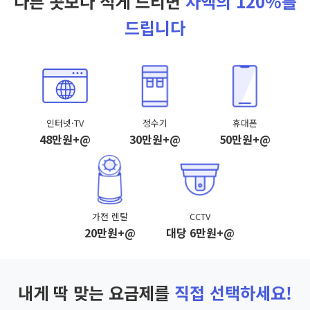
다른 곳보다 적게 드리면
차액의 120%를
드립니다
인터넷·TV
정수기
휴대폰
48만원+@
30만원+@
50만원+@
가전 렌탈
CCTV
20만원+@
대당 6만원+@
내게 딱 맞는 요금제를
직접 선택하세요!