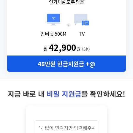
인기채널 모두 담은
+
인터넷 500M
TV
42,900
월
원
(SK)
48만원 현금지원금 +@
지금 바로 내
비밀 지원금
을 확인하세요!