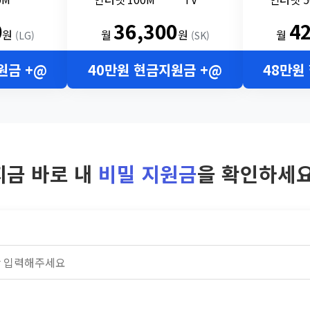
0
36,300
4
원
월
원
월
(LG)
(SK)
원금 +@
40만원 현금지원금 +@
48만원
지금 바로 내
비밀 지원금
을 확인하세요