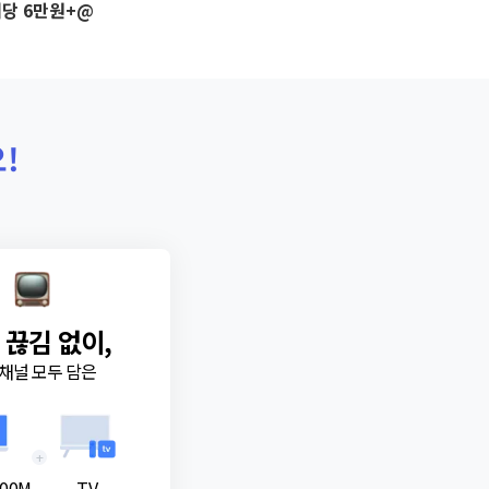
당 6만원+@
!
 끊김 없이,
채널 모두 담은
+
00M
TV