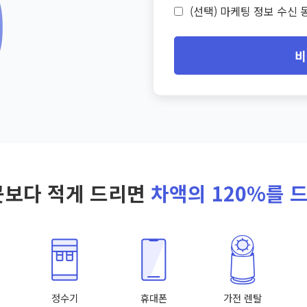
(선택) 마케팅 정보 수신 동
비
곳보다 적게 드리면
차액의 120%를 
정수기
휴대폰
가전 렌탈