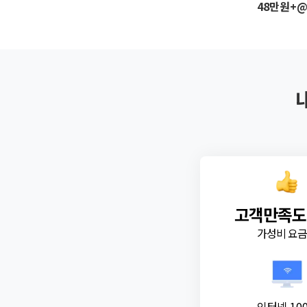
48만원+
고객만족도
가성비 요
인터넷 10