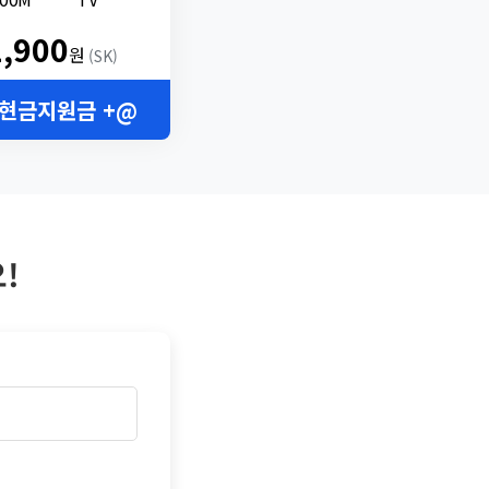
2,900
원
(SK)
 현금지원금 +@
!