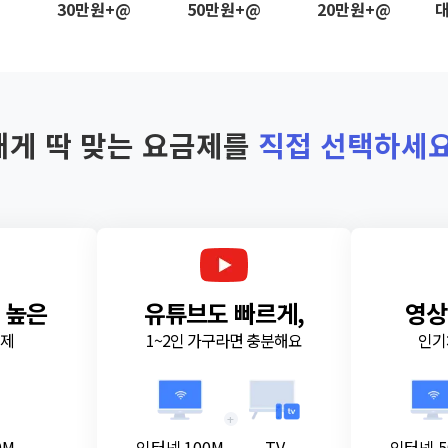
@
30만원+@
50만원+@
20만원+@
대
내게 딱 맞는 요금제를
직접 선택하세요
 높은
유튜브도 빠르게,
영상
금제
1~2인 가구라면 충분해요
인기
+
0M
인터넷 100M
TV
인터넷 5