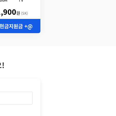
2,900
원
(SK)
 현금지원금 +@
!