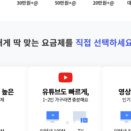
@
30만원+@
50만원+@
20만원+@
대
내게 딱 맞는 요금제를
직접 선택하세요
 높은
유튜브도 빠르게,
영상
금제
1~2인 가구라면 충분해요
인기
+
0M
인터넷 100M
TV
인터넷 5