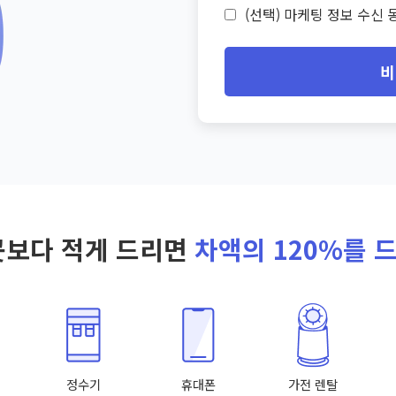
(선택) 마케팅 정보 수신 동
비
곳보다 적게 드리면
차액의 120%를 
정수기
휴대폰
가전 렌탈