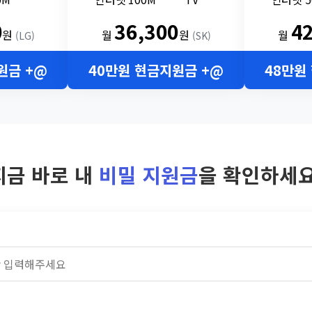
0
36,300
4
원
월
원
월
(LG)
(SK)
원금 +@
40만원 현금지원금 +@
48만원
지금 바로 내
비밀 지원금
을 확인하세요