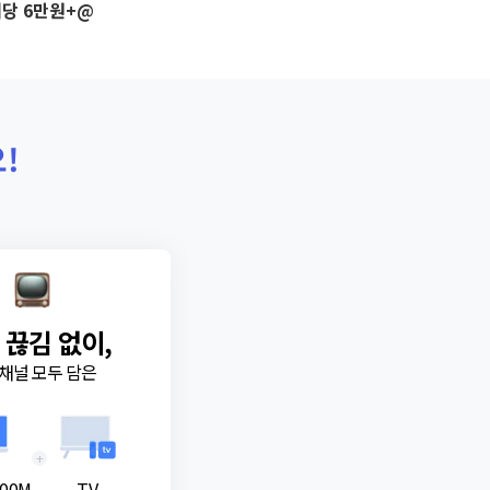
당 6만원+@
!
 끊김 없이,
채널 모두 담은
+
00M
TV