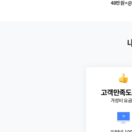
48만원+
고객만족도
가성비 요
인터넷 10