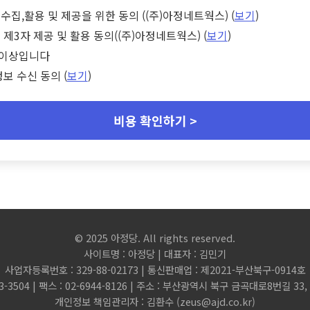
수집,활용 및 제공을 위한 동의 ((주)아정네트웍스) (
보기
)
 제3자 제공 및 활용 동의((주)아정네트웍스) (
보기
)
세 이상입니다
정보 수신 동의 (
보기
)
비용 확인하기 >
© 2025 아정당. All rights reserved.
사이트명 : 아정당 | 대표자 : 김민기
사업자등록번호 : 329-88-02173 | 통신판매업 : 제2021-부산북구-0914호
3-3504 | 팩스 : 02-6944-8126 | 주소 : 부산광역시 북구 금곡대로8번길 3
개인정보 책임관리자 : 김환수 (
zeus@ajd.co.kr
)