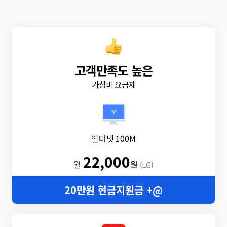
고객만족도 높은
가성비 요금제
인터넷 100M
22,000
월
원
(LG)
20만원 현금지원금 +@