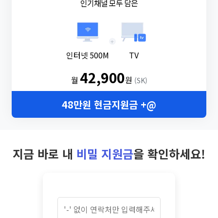
인기채널 모두 담은
+
인터넷 500M
TV
42,900
월
원
(SK)
48만원 현금지원금 +@
지금 바로 내
비밀 지원금
을 확인하세요!