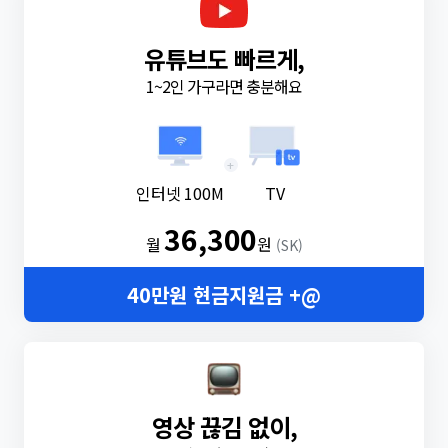
유튜브도 빠르게,
1~2인 가구라면 충분해요
+
인터넷 100M
TV
36,300
월
원
(SK)
40만원 현금지원금 +@
영상 끊김 없이,