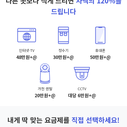
다른 곳보다 적게 드리면
차액의 120%를
드립니다
인터넷·TV
정수기
휴대폰
48만원+@
30만원+@
50만원+@
가전 렌탈
CCTV
20만원+@
대당 6만원+@
내게 딱 맞는 요금제를
직접 선택하세요!