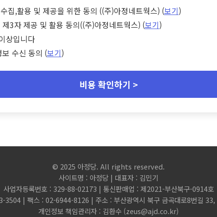
수집,활용 및 제공을 위한 동의 ((주)아정네트웍스) (
보기
)
 제3자 제공 및 활용 동의((주)아정네트웍스) (
보기
)
세 이상입니다
정보 수신 동의 (
보기
)
비용 확인하기 >
© 2025 아정당. All rights reserved.
사이트명 : 아정당 | 대표자 : 김민기
사업자등록번호 : 329-88-02173 | 통신판매업 : 제2021-부산북구-0914호
3-3504 | 팩스 : 02-6944-8126 | 주소 : 부산광역시 북구 금곡대로8번길 3
개인정보 책임관리자 : 김환수 (
zeus@ajd.co.kr
)