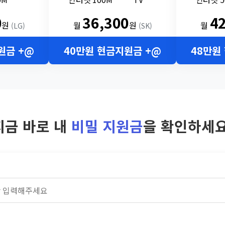
0
36,300
4
원
월
원
월
(LG)
(SK)
원금 +@
40만원 현금지원금 +@
48만원
지금 바로 내
비밀 지원금
을 확인하세요