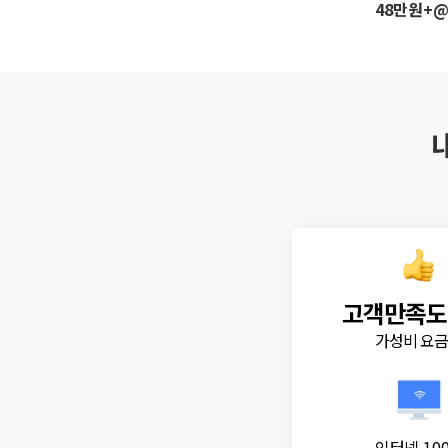
48만원+
고객만족도
가성비 요
인터넷 10