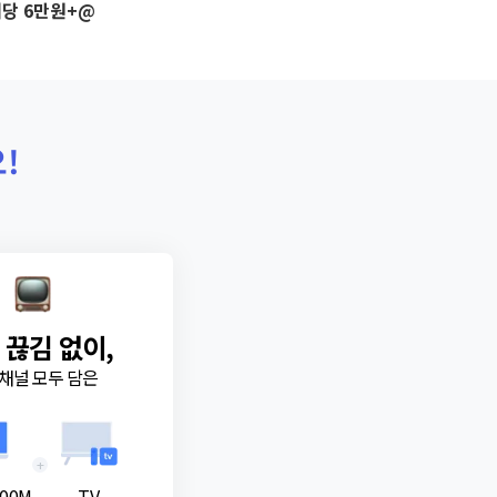
당 6만원+@
!
 끊김 없이,
채널 모두 담은
+
00M
TV