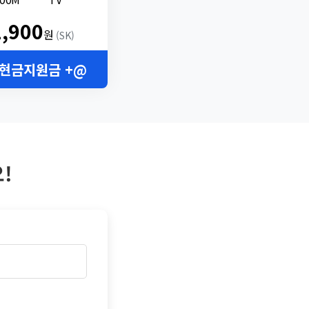
2,900
원
(SK)
 현금지원금 +@
!