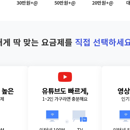
@
30만원+@
50만원+@
20만원+@
대
내게 딱 맞는 요금제를
직접 선택하세요
 높은
유튜브도 빠르게,
영상
금제
1~2인 가구라면 충분해요
인기
+
0M
인터넷 100M
TV
인터넷 5