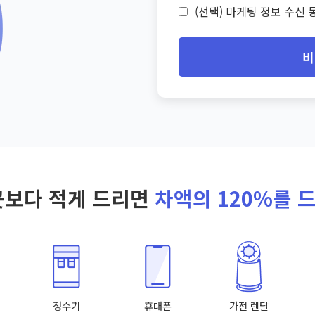
(선택) 마케팅 정보 수신 동
비
곳보다 적게 드리면
차액의 120%를 
정수기
휴대폰
가전 렌탈