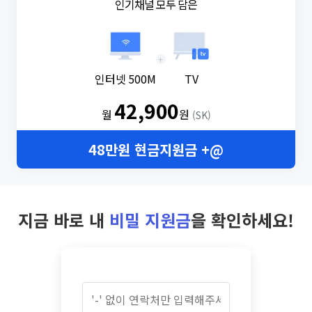
인기채널 모두 담은
+
인터넷 500M
TV
42,900
월
원
(SK)
48만원 현금지원금 +@
지금 바로 내
비밀 지원금
을 확인하세요!