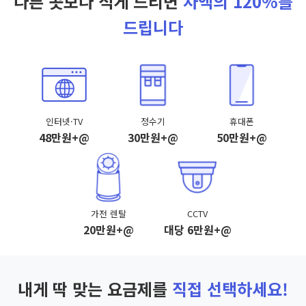
다른 곳보다 적게 드리면
차액의 120%를
드립니다
인터넷·TV
정수기
휴대폰
48만원+@
30만원+@
50만원+@
가전 렌탈
CCTV
20만원+@
대당 6만원+@
내게 딱 맞는 요금제를
직접 선택하세요!