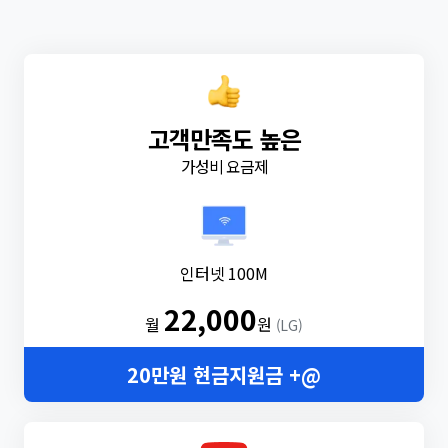
고객만족도 높은
가성비 요금제
인터넷 100M
22,000
월
원
(LG)
20만원 현금지원금 +@