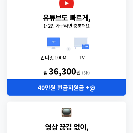
유튜브도 빠르게,
1~2인 가구라면 충분해요
+
인터넷 100M
TV
36,300
월
원
(SK)
40만원 현금지원금 +@
영상 끊김 없이,