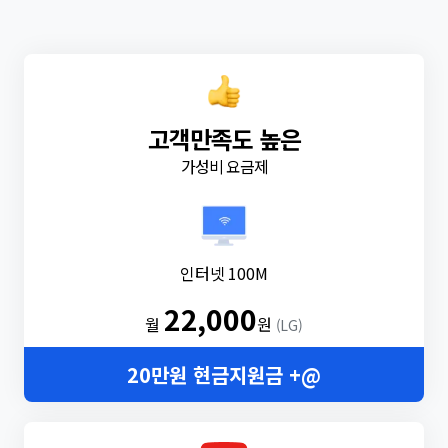
고객만족도 높은
가성비 요금제
인터넷 100M
22,000
월
원
(LG)
20만원 현금지원금 +@