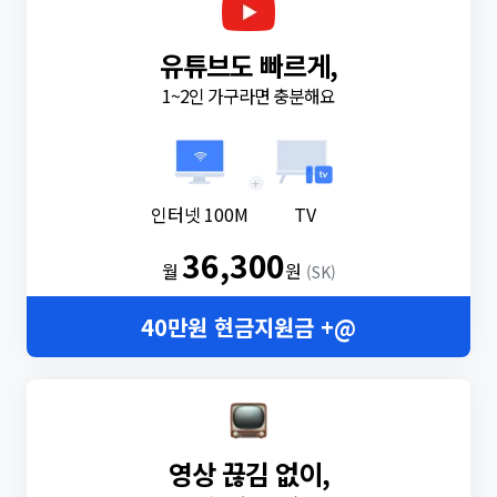
유튜브도 빠르게,
1~2인 가구라면 충분해요
+
인터넷 100M
TV
36,300
월
원
(SK)
40만원 현금지원금 +@
영상 끊김 없이,