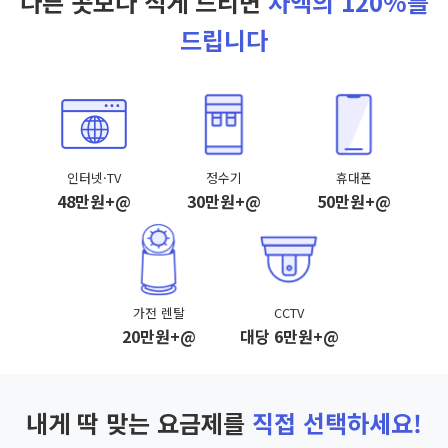
다른 곳보다 적게 드리면
차액의 120%를
드립니다
인터넷·TV
정수기
휴대폰
48만원+@
30만원+@
50만원+@
가전 렌탈
CCTV
20만원+@
대당 6만원+@
내게 딱 맞는 요금제를
직접 선택하세요!