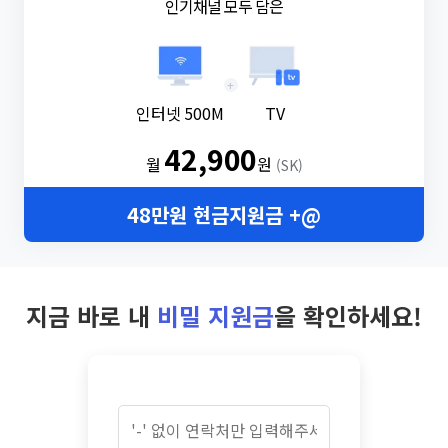
인기채널 모두 담은
+
인터넷 500M
TV
42,900
월
원
(SK)
48만원 현금지원금 +@
지금 바로 내
비밀 지원금
을 확인하세요!