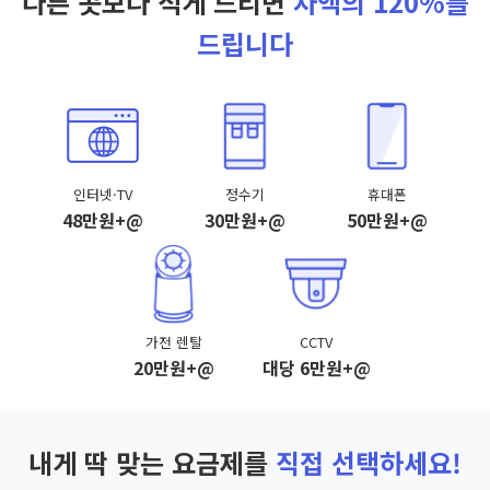
다른 곳보다 적게 드리면
차액의 120%를
드립니다
인터넷·TV
정수기
휴대폰
48만원+@
30만원+@
50만원+@
가전 렌탈
CCTV
20만원+@
대당 6만원+@
내게 딱 맞는 요금제를
직접 선택하세요!