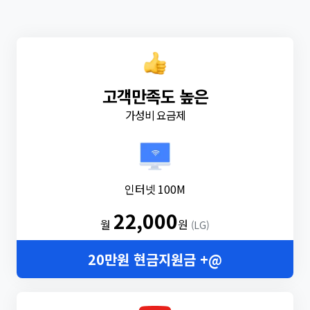
고객만족도 높은
가성비 요금제
인터넷 100M
22,000
월
원
(LG)
20만원 현금지원금 +@