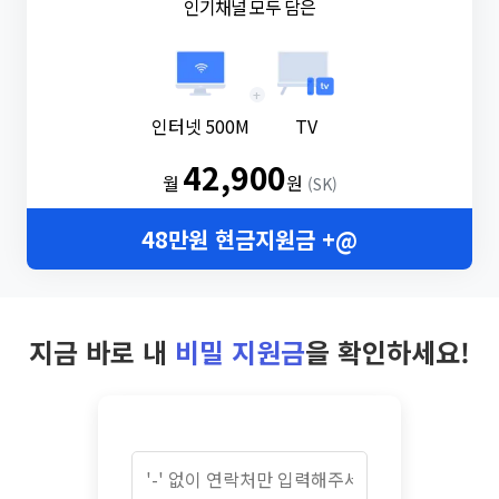
인기채널 모두 담은
+
인터넷 500M
TV
42,900
월
원
(SK)
48만원 현금지원금 +@
지금 바로 내
비밀 지원금
을 확인하세요!