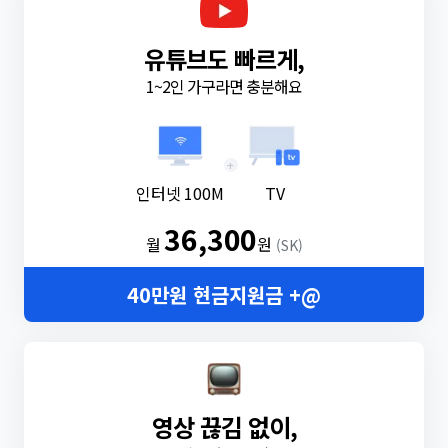
유튜브도 빠르게,
1~2인 가구라면 충분해요
+
인터넷 100M
TV
36,300
월
원
(SK)
40만원 현금지원금 +@
영상 끊김 없이,