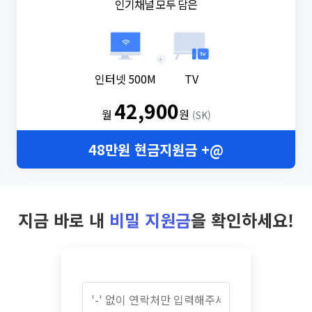
인기채널 모두 담은
+
인터넷 500M
TV
42,900
월
원
(SK)
48만원 현금지원금 +@
지금 바로 내
비밀 지원금
을 확인하세요!