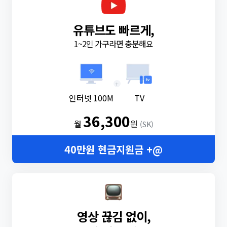
유튜브도 빠르게,
1~2인 가구라면 충분해요
+
인터넷 100M
TV
36,300
월
원
(SK)
40만원 현금지원금 +@
영상 끊김 없이,