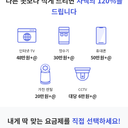
다른 곳보다 적게 드리면
차액의 120%를
드립니다
인터넷·TV
정수기
휴대폰
48만원+@
30만원+@
50만원+@
가전 렌탈
CCTV
20만원+@
대당 6만원+@
내게 딱 맞는 요금제를
직접 선택하세요!