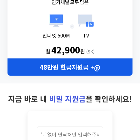
인기채널 모두 담은
+
인터넷 500M
TV
42,900
월
원
(SK)
48만원 현금지원금 +@
지금 바로 내
비밀 지원금
을 확인하세요!