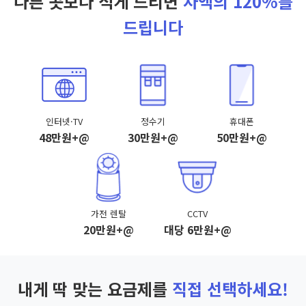
다른 곳보다 적게 드리면
차액의 120%를
드립니다
인터넷·TV
정수기
휴대폰
48만원+@
30만원+@
50만원+@
가전 렌탈
CCTV
20만원+@
대당 6만원+@
내게 딱 맞는 요금제를
직접 선택하세요!