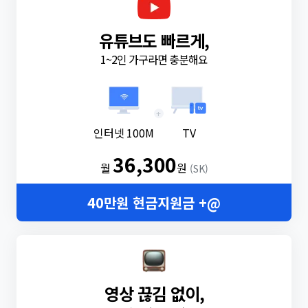
유튜브도 빠르게,
1~2인 가구라면 충분해요
+
인터넷 100M
TV
36,300
월
원
(SK)
40만원 현금지원금 +@
영상 끊김 없이,