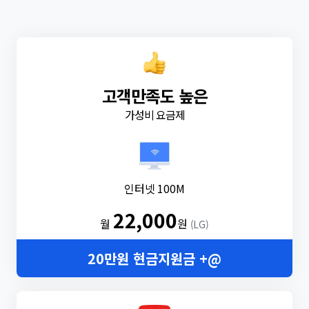
고객만족도 높은
가성비 요금제
인터넷 100M
22,000
월
원
(LG)
20만원 현금지원금 +@