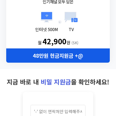
인기채널 모두 담은
+
인터넷 500M
TV
42,900
월
원
(SK)
48만원 현금지원금 +@
지금 바로 내
비밀 지원금
을 확인하세요!