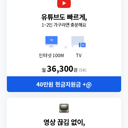
유튜브도 빠르게,
1~2인 가구라면 충분해요
+
인터넷 100M
TV
36,300
월
원
(SK)
40만원 현금지원금 +@
영상 끊김 없이,