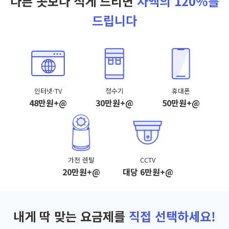
다른 곳보다 적게 드리면
차액의 120%를
드립니다
인터넷·TV
정수기
휴대폰
48만원+@
30만원+@
50만원+@
가전 렌탈
CCTV
20만원+@
대당 6만원+@
내게 딱 맞는 요금제를
직접 선택하세요!