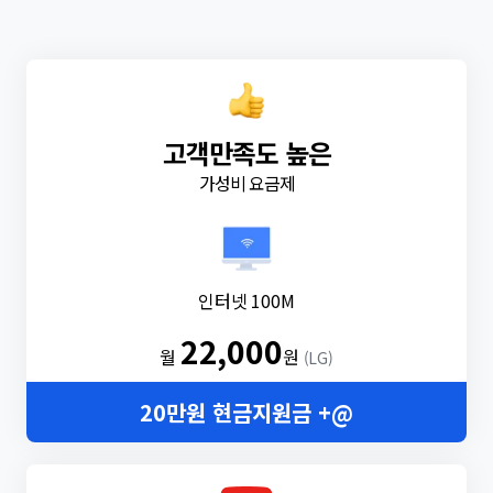
고객만족도 높은
가성비 요금제
인터넷 100M
22,000
월
원
(LG)
20만원 현금지원금 +@