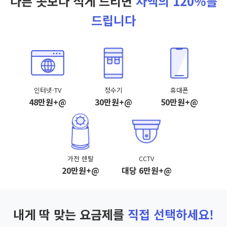
다른 곳보다 적게 드리면
차액의 120%를
드립니다
인터넷·TV
정수기
휴대폰
48만원+@
30만원+@
50만원+@
가전 렌탈
CCTV
20만원+@
대당 6만원+@
내게 딱 맞는 요금제를
직접 선택하세요!