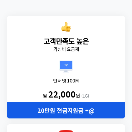
고객만족도 높은
가성비 요금제
인터넷 100M
22,000
월
원
(LG)
20만원 현금지원금 +@