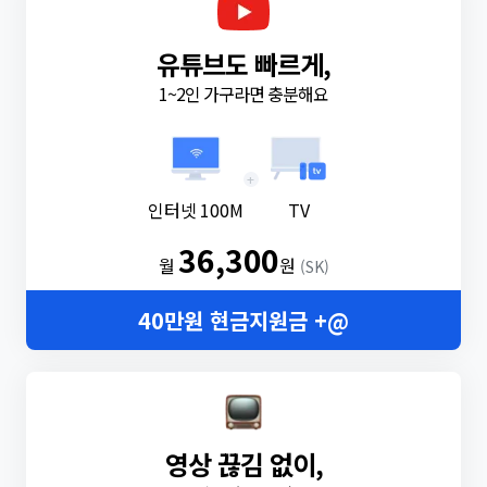
유튜브도 빠르게,
1~2인 가구라면 충분해요
+
인터넷 100M
TV
36,300
월
원
(SK)
40만원 현금지원금 +@
영상 끊김 없이,