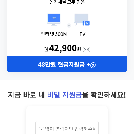
인기채널 모두 담은
+
인터넷 500M
TV
42,900
월
원
(SK)
48만원 현금지원금 +@
지금 바로 내
비밀 지원금
을 확인하세요!