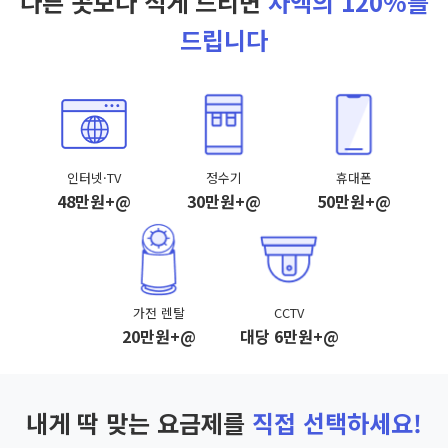
다른 곳보다 적게 드리면
차액의 120%를
드립니다
인터넷·TV
정수기
휴대폰
48만원+@
30만원+@
50만원+@
가전 렌탈
CCTV
20만원+@
대당 6만원+@
내게 딱 맞는 요금제를
직접 선택하세요!