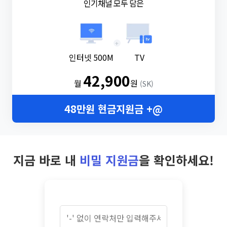
인기채널 모두 담은
+
인터넷 500M
TV
42,900
월
원
(SK)
48만원 현금지원금 +@
지금 바로 내
비밀 지원금
을 확인하세요!