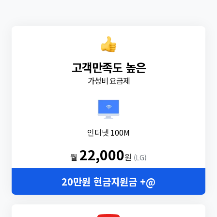
고객만족도 높은
가성비 요금제
인터넷 100M
22,000
월
원
(LG)
20만원 현금지원금 +@