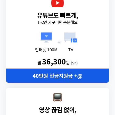
유튜브도 빠르게,
1~2인 가구라면 충분해요
+
인터넷 100M
TV
36,300
월
원
(SK)
40만원 현금지원금 +@
영상 끊김 없이,