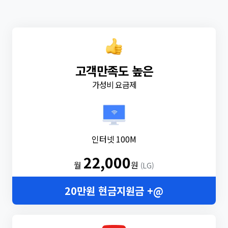
고객만족도 높은
가성비 요금제
인터넷 100M
22,000
월
원
(LG)
20만원 현금지원금 +@