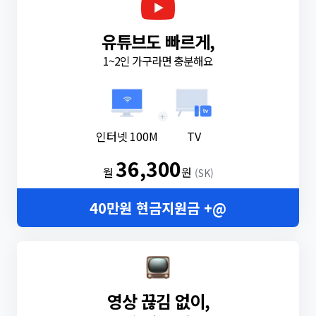
유튜브도 빠르게,
1~2인 가구라면 충분해요
+
인터넷 100M
TV
36,300
월
원
(SK)
40만원 현금지원금 +@
영상 끊김 없이,