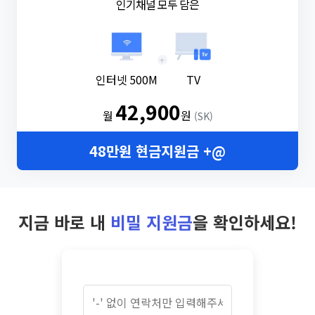
인기채널 모두 담은
+
인터넷 500M
TV
42,900
월
원
(SK)
48만원 현금지원금 +@
지금 바로 내
비밀 지원금
을 확인하세요!