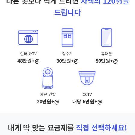
다른 곳보다 적게 드리면
차액의 120%를
드립니다
인터넷·TV
정수기
휴대폰
48만원+@
30만원+@
50만원+@
가전 렌탈
CCTV
20만원+@
대당 6만원+@
내게 딱 맞는 요금제를
직접 선택하세요!