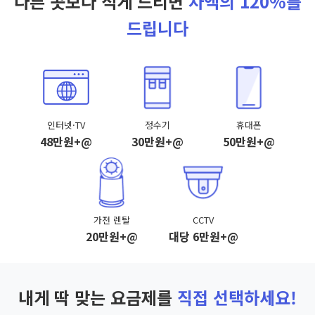
다른 곳보다 적게 드리면
차액의 120%를
드립니다
인터넷·TV
정수기
휴대폰
48만원+@
30만원+@
50만원+@
가전 렌탈
CCTV
20만원+@
대당 6만원+@
내게 딱 맞는 요금제를
직접 선택하세요!