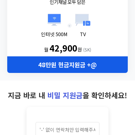
인기채널 모두 담은
+
인터넷 500M
TV
42,900
월
원
(SK)
48만원 현금지원금 +@
지금 바로 내
비밀 지원금
을 확인하세요!