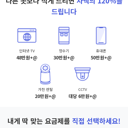
다른 곳보다 적게 드리면
차액의 120%를
드립니다
인터넷·TV
정수기
휴대폰
48만원+@
30만원+@
50만원+@
가전 렌탈
CCTV
20만원+@
대당 6만원+@
내게 딱 맞는 요금제를
직접 선택하세요!