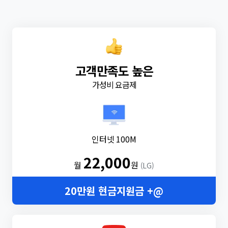
고객만족도 높은
가성비 요금제
인터넷 100M
22,000
월
원
(LG)
20만원 현금지원금 +@