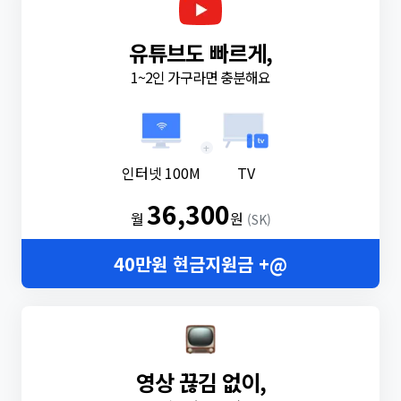
유튜브도 빠르게,
1~2인 가구라면 충분해요
+
인터넷 100M
TV
36,300
월
원
(SK)
40만원 현금지원금 +@
영상 끊김 없이,