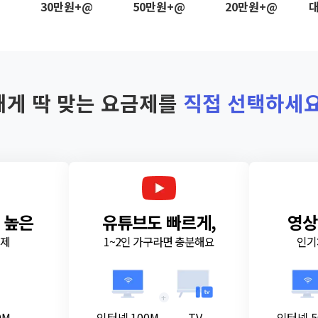
@
30만원+@
50만원+@
20만원+@
대
내게 딱 맞는 요금제를
직접 선택하세요
 높은
유튜브도 빠르게,
영상
금제
1~2인 가구라면 충분해요
인기
+
0M
인터넷 100M
TV
인터넷 5