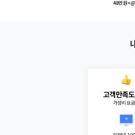
48만원+
고객만족도
가성비 요
인터넷 10