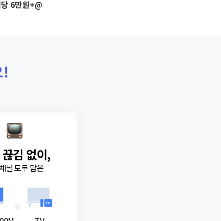
당 6만원+@
!
 끊김 없이,
채널 모두 담은
+
00M
TV