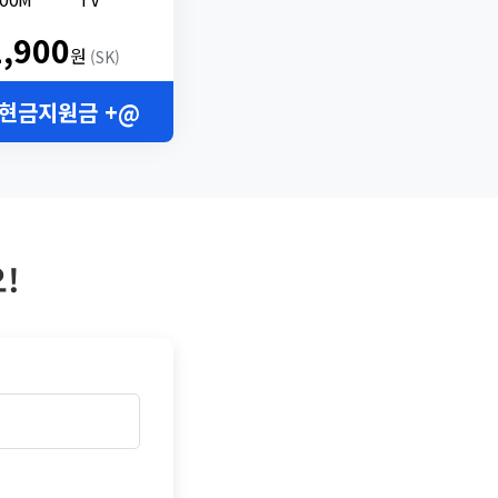
2,900
원
(SK)
 현금지원금 +@
!