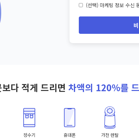
(선택) 마케팅 정보 수신 동
비
곳보다 적게 드리면
차액의 120%를 
정수기
휴대폰
가전 렌탈