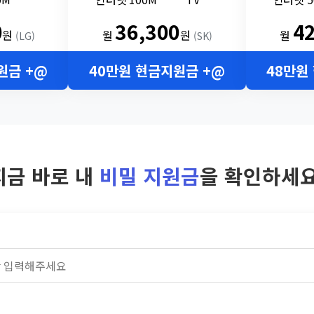
0
36,300
4
원
월
원
월
(LG)
(SK)
원금 +@
40만원 현금지원금 +@
48만원
지금 바로 내
비밀 지원금
을 확인하세요