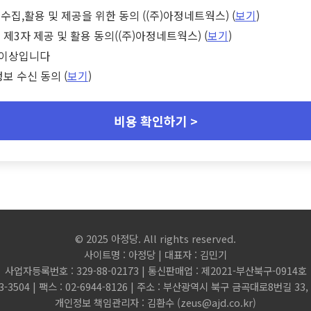
수집,활용 및 제공을 위한 동의 ((주)아정네트웍스) (
보기
)
 제3자 제공 및 활용 동의((주)아정네트웍스) (
보기
)
세 이상입니다
정보 수신 동의 (
보기
)
비용 확인하기 >
© 2025 아정당. All rights reserved.
사이트명 : 아정당 | 대표자 : 김민기
사업자등록번호 : 329-88-02173 | 통신판매업 : 제2021-부산북구-0914호
3-3504 | 팩스 : 02-6944-8126 | 주소 : 부산광역시 북구 금곡대로8번길 3
개인정보 책임관리자 : 김환수 (
zeus@ajd.co.kr
)