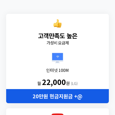
고객만족도 높은
가성비 요금제
인터넷 100M
22,000
월
원
(LG)
20만원 현금지원금 +@