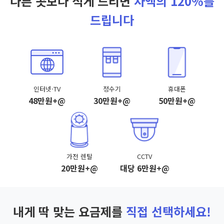
다른 곳보다 적게 드리면
차액의 120%를
드립니다
인터넷·TV
정수기
휴대폰
48만원+@
30만원+@
50만원+@
가전 렌탈
CCTV
20만원+@
대당 6만원+@
내게 딱 맞는 요금제를
직접 선택하세요!