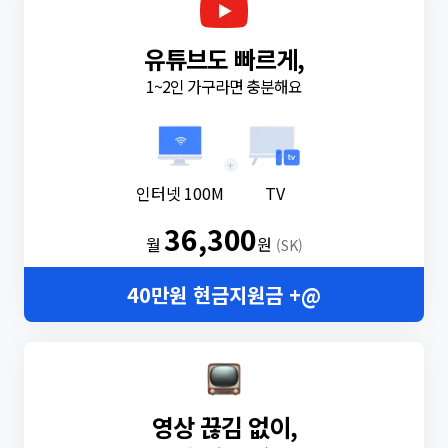
유튜브도 빠르게,
1~2인 가구라면 충분해요
+
인터넷 100M
TV
36,300
월
원
(SK)
40만원 현금지원금 +@
영상 끊김 없이,