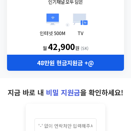
인기채널 모두 담은
+
인터넷 500M
TV
42,900
월
원
(SK)
48만원 현금지원금 +@
지금 바로 내
비밀 지원금
을 확인하세요!