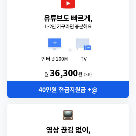
유튜브도 빠르게,
1~2인 가구라면 충분해요
+
인터넷 100M
TV
36,300
월
원
(SK)
40만원 현금지원금 +@
영상 끊김 없이,