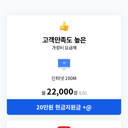
고객만족도 높은
가성비 요금제
인터넷 100M
22,000
월
원
(LG)
20만원 현금지원금 +@