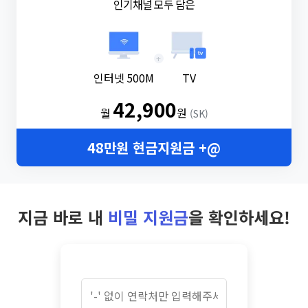
인기채널 모두 담은
+
인터넷 500M
TV
42,900
월
원
(SK)
48만원 현금지원금 +@
지금 바로 내
비밀 지원금
을 확인하세요!