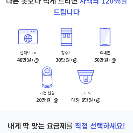
다른 곳보다 적게 드리면
차액의 120%를
드립니다
인터넷·TV
정수기
휴대폰
48만원+@
30만원+@
50만원+@
가전 렌탈
CCTV
20만원+@
대당 6만원+@
내게 딱 맞는 요금제를
직접 선택하세요!