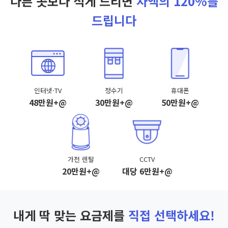
다른 곳보다 적게 드리면
차액의 120%를
드립니다
인터넷·TV
정수기
휴대폰
48만원+@
30만원+@
50만원+@
가전 렌탈
CCTV
20만원+@
대당 6만원+@
내게 딱 맞는 요금제를
직접 선택하세요!