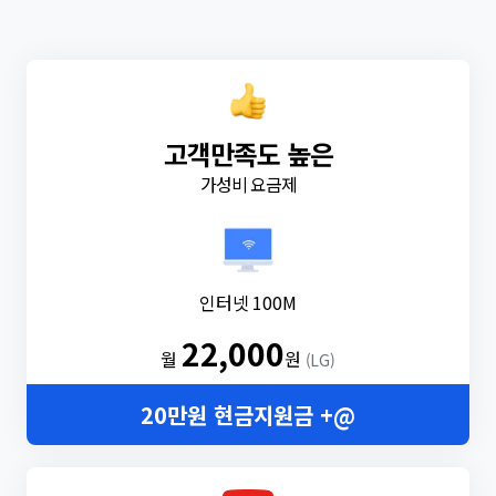
고객만족도 높은
가성비 요금제
인터넷 100M
22,000
월
원
(LG)
20만원 현금지원금 +@