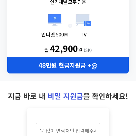
인기채널 모두 담은
+
인터넷 500M
TV
42,900
월
원
(SK)
48만원 현금지원금 +@
지금 바로 내
비밀 지원금
을 확인하세요!