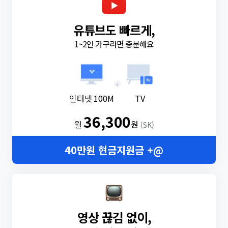
유튜브도 빠르게,
1~2인 가구라면 충분해요
+
인터넷 100M
TV
36,300
월
원
(SK)
40만원 현금지원금 +@
영상 끊김 없이,