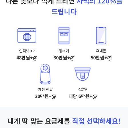
다른 곳보다 적게 드리면
차액의 120%를
드립니다
인터넷·TV
정수기
휴대폰
48만원+@
30만원+@
50만원+@
가전 렌탈
CCTV
20만원+@
대당 6만원+@
내게 딱 맞는 요금제를
직접 선택하세요!