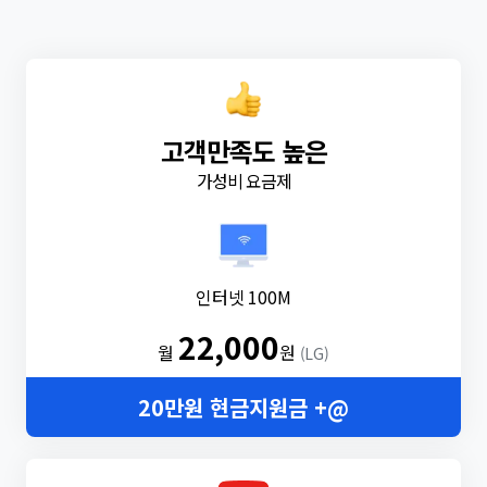
고객만족도 높은
가성비 요금제
인터넷 100M
22,000
월
원
(LG)
20만원 현금지원금 +@