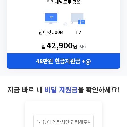
인기채널 모두 담은
+
인터넷 500M
TV
42,900
월
원
(SK)
48만원 현금지원금 +@
지금 바로 내
비밀 지원금
을 확인하세요!