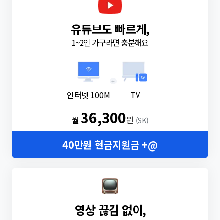
유튜브도 빠르게,
1~2인 가구라면 충분해요
+
인터넷 100M
TV
36,300
월
원
(SK)
40만원 현금지원금 +@
영상 끊김 없이,