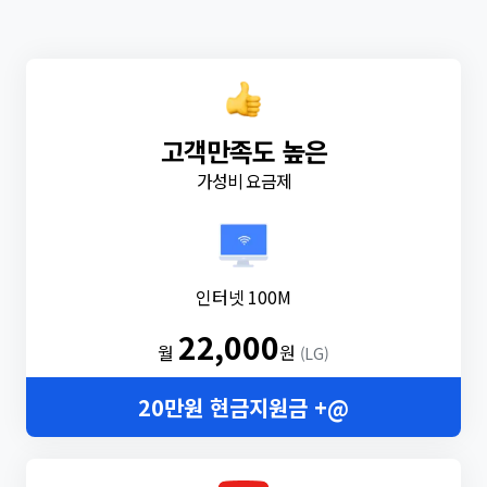
고객만족도 높은
가성비 요금제
인터넷 100M
22,000
월
원
(LG)
20만원 현금지원금 +@