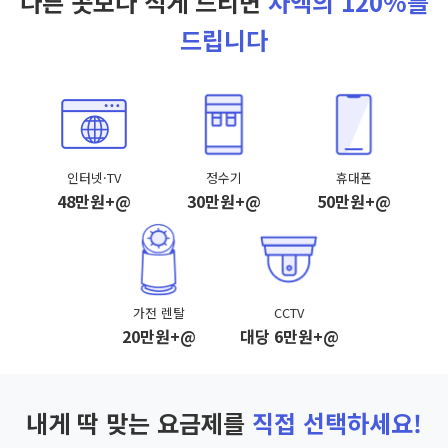
다른 곳보다 적게 드리면
차액의 120%를
드립니다
인터넷·TV
정수기
휴대폰
48만원+@
30만원+@
50만원+@
가전 렌탈
CCTV
20만원+@
대당 6만원+@
내게 딱 맞는 요금제를
직접 선택하세요!