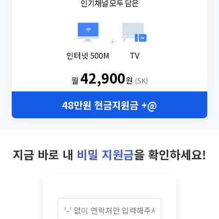
인기채널 모두 담은
+
인터넷 500M
TV
42,900
월
원
(SK)
48만원 현금지원금 +@
지금 바로 내
비밀 지원금
을 확인하세요!