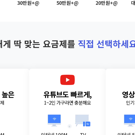
@
30만원+@
50만원+@
20만원+@
대
내게 딱 맞는 요금제를
직접 선택하세요
 높은
유튜브도 빠르게,
영상
금제
1~2인 가구라면 충분해요
인기
+
0M
인터넷 100M
TV
인터넷 5