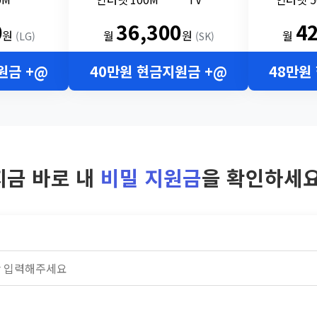
0
36,300
4
원
월
원
월
(LG)
(SK)
원금 +@
40만원 현금지원금 +@
48만원
지금 바로 내
비밀 지원금
을 확인하세요