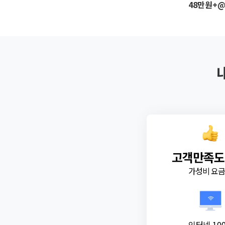
48만원+
고객만족도
가성비 요
인터넷 10