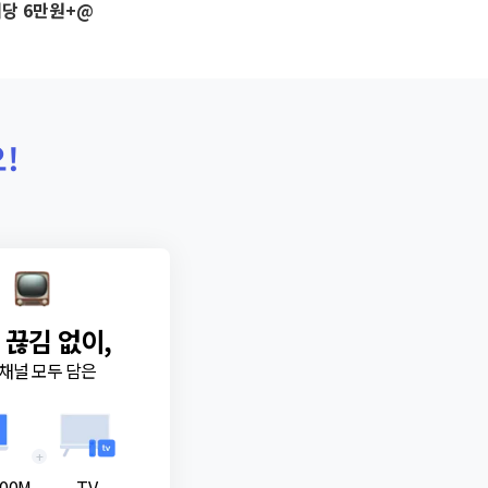
당 6만원+@
!
 끊김 없이,
채널 모두 담은
+
00M
TV