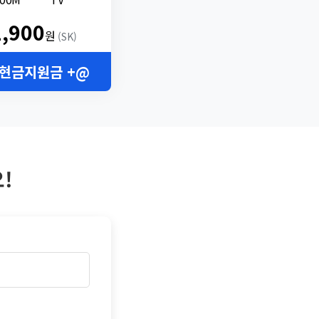
2,900
원
(SK)
 현금지원금 +@
!