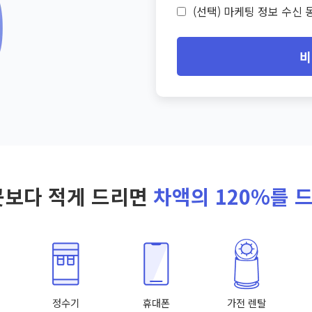
(선택) 마케팅 정보 수신 동
비
곳보다 적게 드리면
차액의 120%를 
정수기
휴대폰
가전 렌탈