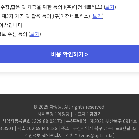
수집,활용 및 제공을 위한 동의 ((주)아정네트웍스) (
보기
)
 제3자 제공 및 활용 동의((주)아정네트웍스) (
보기
)
세 이상입니다
정보 수신 동의 (
보기
)
비용 확인하기 >
© 2025 아정당. All rights reserved.
사이트명 : 아정당 | 대표자 : 김민기
사업자등록번호 : 329-88-02173 | 통신판매업 : 제2021-부산북구-0914호
3-3504 | 팩스 : 02-6944-8126 | 주소 : 부산광역시 북구 금곡대로8번길 3
개인정보 책임관리자 : 김환수 (
zeus@ajd.co.kr
)