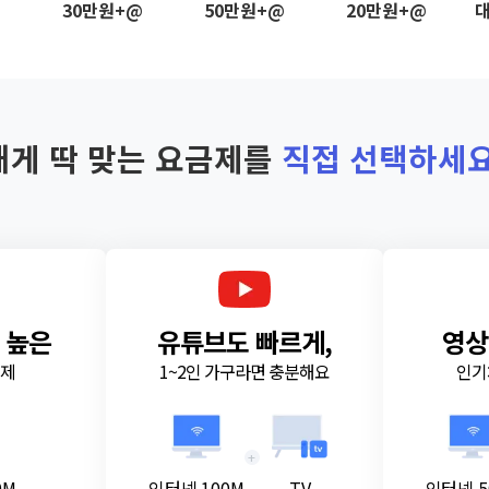
@
30만원+@
50만원+@
20만원+@
대
내게 딱 맞는 요금제를
직접 선택하세요
 높은
유튜브도 빠르게,
영상
금제
1~2인 가구라면 충분해요
인기
+
0M
인터넷 100M
TV
인터넷 5