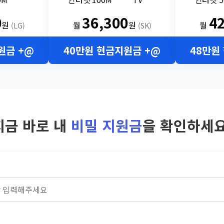
0
36,300
4
원
월
원
월
(LG)
(SK)
원금 +@
40만원 현금지원금 +@
48만원
지금 바로 내
비밀 지원금
을 확인하세요