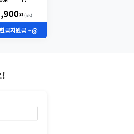
2,900
원
(SK)
 현금지원금 +@
!