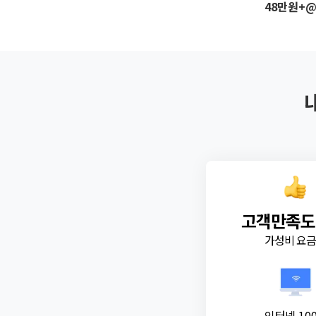
48만원+
고객만족도
가성비 요
인터넷 10