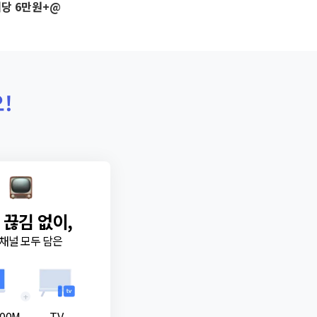
당 6만원+@
!
 끊김 없이,
채널 모두 담은
+
00M
TV