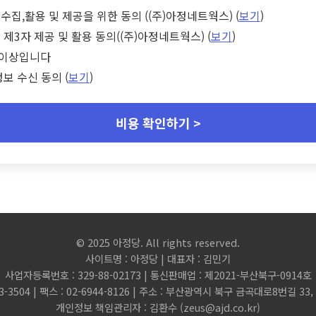
수집,활용 및 제공을 위한 동의 ((주)아정네트웍스) (
보기
)
 제3자 제공 및 활용 동의((주)아정네트웍스) (
보기
)
세 이상입니다
정보 수신 동의 (
보기
)
비용 확인하기 >
© 2025 아정당. All rights reserved.
사이트명 : 아정당 | 대표자 : 김민기
사업자등록번호 : 329-88-02173 | 통신판매업 : 제2021-부산북구-0914호
3-3504 | 팩스 : 02-6944-8126 | 주소 : 부산광역시 북구 금곡대로8번길 3
개인정보 책임관리자 : 김환수 (
zeus@ajd.co.kr
)