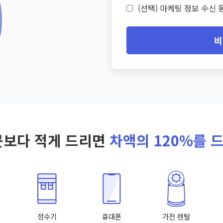
(선택) 마케팅 정보 수신 동
비
곳보다 적게 드리면
차액의 120%를 
정수기
휴대폰
가전 렌탈