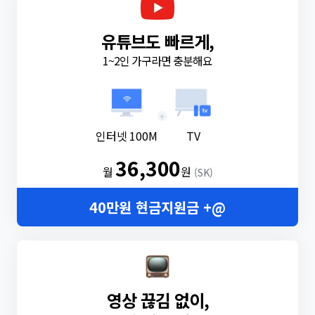
유튜브도 빠르게,
1~2인 가구라면 충분해요
+
인터넷 100M
TV
36,300
월
원
(SK)
40만원 현금지원금 +@
영상 끊김 없이,