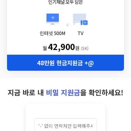
인기채널 모두 담은
+
인터넷 500M
TV
42,900
월
원
(SK)
48만원 현금지원금 +@
지금 바로 내
비밀 지원금
을 확인하세요!