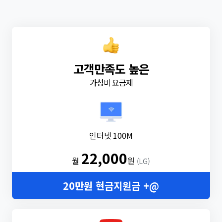
고객만족도 높은
가성비 요금제
인터넷 100M
22,000
월
원
(LG)
20만원 현금지원금 +@