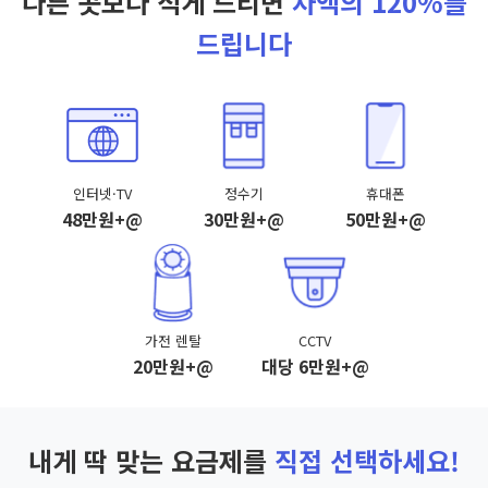
다른 곳보다 적게 드리면
차액의 120%를
드립니다
인터넷·TV
정수기
휴대폰
48만원+@
30만원+@
50만원+@
가전 렌탈
CCTV
20만원+@
대당 6만원+@
내게 딱 맞는 요금제를
직접 선택하세요!