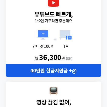
유튜브도 빠르게,
1~2인 가구라면 충분해요
+
인터넷 100M
TV
36,300
월
원
(SK)
40만원 현금지원금 +@
영상 끊김 없이,