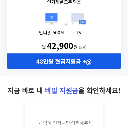
인기채널 모두 담은
+
인터넷 500M
TV
42,900
월
원
(SK)
48만원 현금지원금 +@
지금 바로 내
비밀 지원금
을 확인하세요!