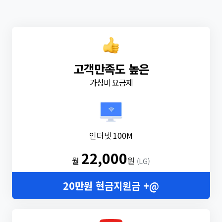
고객만족도 높은
가성비 요금제
인터넷 100M
22,000
월
원
(LG)
20만원 현금지원금 +@