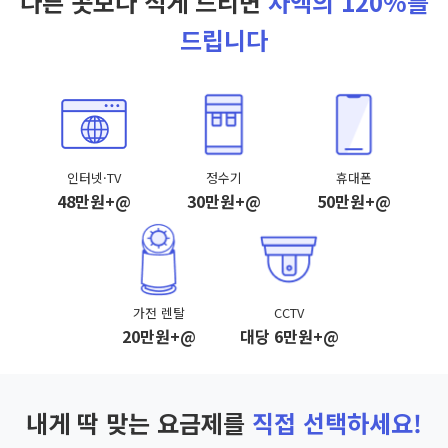
다른 곳보다 적게 드리면
차액의 120%를
드립니다
인터넷·TV
정수기
휴대폰
48만원+@
30만원+@
50만원+@
가전 렌탈
CCTV
20만원+@
대당 6만원+@
내게 딱 맞는 요금제를
직접 선택하세요!