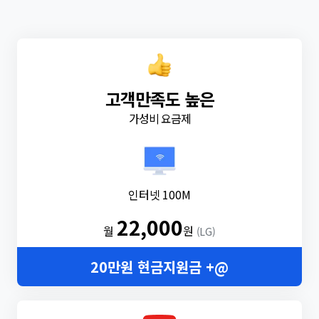
고객만족도 높은
가성비 요금제
인터넷 100M
22,000
월
원
(LG)
20만원 현금지원금 +@