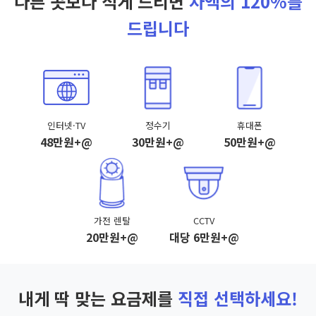
다른 곳보다 적게 드리면
차액의 120%를
드립니다
인터넷·TV
정수기
휴대폰
48만원+@
30만원+@
50만원+@
가전 렌탈
CCTV
20만원+@
대당 6만원+@
내게 딱 맞는 요금제를
직접 선택하세요!