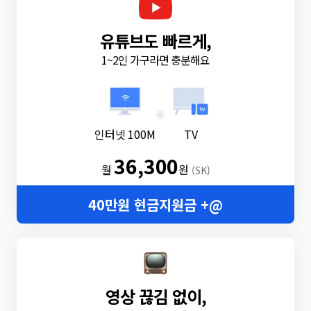
유튜브도 빠르게,
1~2인 가구라면 충분해요
+
인터넷 100M
TV
36,300
월
원
(SK)
40만원 현금지원금 +@
영상 끊김 없이,