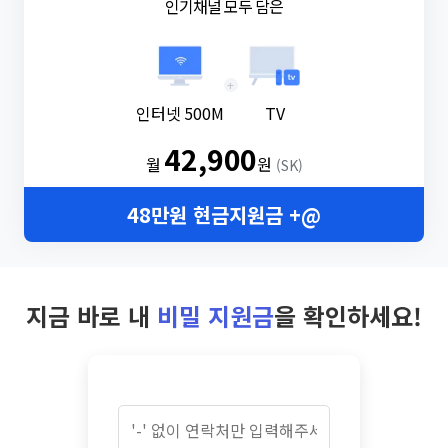
인기채널 모두 담은
+
인터넷 500M
TV
42,900
월
원
(SK)
48만원 현금지원금 +@
지금 바로 내
비밀 지원금
을 확인하세요!