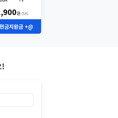
2,900
원
(SK)
 현금지원금 +@
!