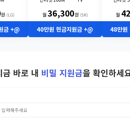
0
36,300
4
원
월
원
월
(LG)
(SK)
원금 +@
40만원 현금지원금 +@
48만원
지금 바로 내
비밀 지원금
을 확인하세요