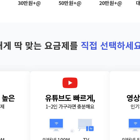
@
30만원+@
50만원+@
20만원+@
대
내게 딱 맞는 요금제를
직접 선택하세요
 높은
유튜브도 빠르게,
영상
금제
1~2인 가구라면 충분해요
인기
+
0M
인터넷 100M
TV
인터넷 5