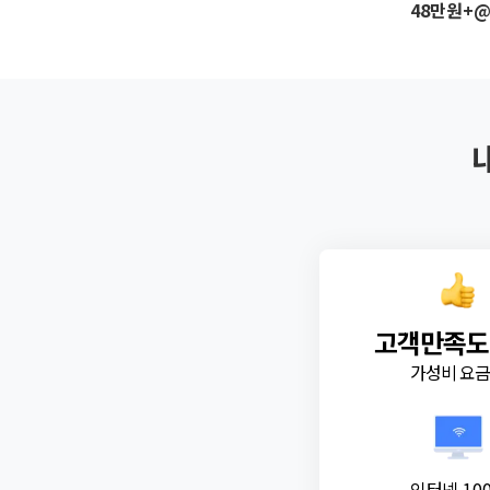
48만원+
고객만족도
가성비 요
인터넷 10