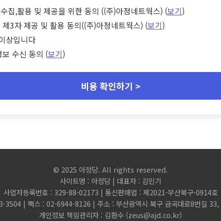
수집,활용 및 제공을 위한 동의 ((주)아정네트웍스) (
보기
)
 제3자 제공 및 활용 동의((주)아정네트웍스) (
보기
)
세 이상입니다
정보 수신 동의 (
보기
)
비용 확인하기 >
© 2025 아정당. All rights reserved.
사이트명 : 아정당 | 대표자 : 김민기
사업자등록번호 : 329-88-02173 | 통신판매업 : 제2021-부산북구-0914호
3-3504 | 팩스 : 02-6944-8126 | 주소 : 부산광역시 북구 금곡대로8번길 3
개인정보 책임관리자 : 김환수 (
zeus@ajd.co.kr
)