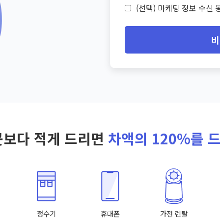
(선택) 마케팅 정보 수신 동
비
곳보다 적게 드리면
차액의 120%를 
정수기
휴대폰
가전 렌탈