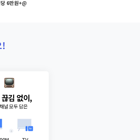
당 6만원+@
!
 끊김 없이,
채널 모두 담은
+
00M
TV