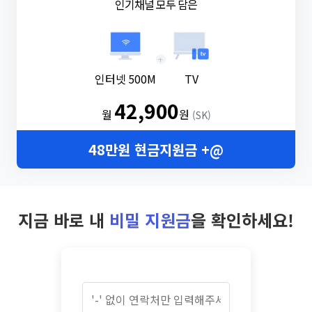
인기채널 모두 담은
+
인터넷 500M
TV
42,900
월
원
(SK)
48만원 현금지원금 +@
지금 바로 내
비밀 지원금
을 확인하세요!