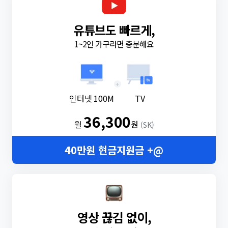
유튜브도 빠르게,
1~2인 가구라면 충분해요
+
인터넷 100M
TV
36,300
월
원
(SK)
40만원 현금지원금 +@
영상 끊김 없이,