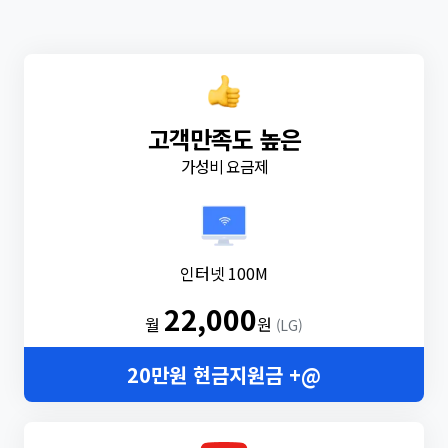
고객만족도 높은
가성비 요금제
인터넷 100M
22,000
월
원
(LG)
20만원 현금지원금 +@