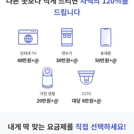
다른 곳보다 적게 드리면
차액의 120%를
드립니다
인터넷·TV
정수기
휴대폰
48만원+@
30만원+@
50만원+@
가전 렌탈
CCTV
20만원+@
대당 6만원+@
내게 딱 맞는 요금제를
직접 선택하세요!