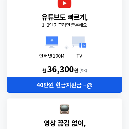
유튜브도 빠르게,
1~2인 가구라면 충분해요
+
인터넷 100M
TV
36,300
월
원
(SK)
40만원 현금지원금 +@
영상 끊김 없이,