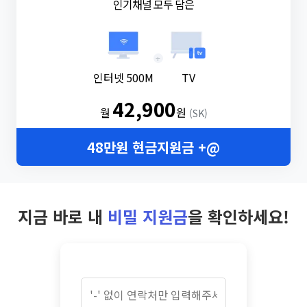
인기채널 모두 담은
+
인터넷 500M
TV
42,900
월
원
(SK)
48만원 현금지원금 +@
지금 바로 내
비밀 지원금
을 확인하세요!