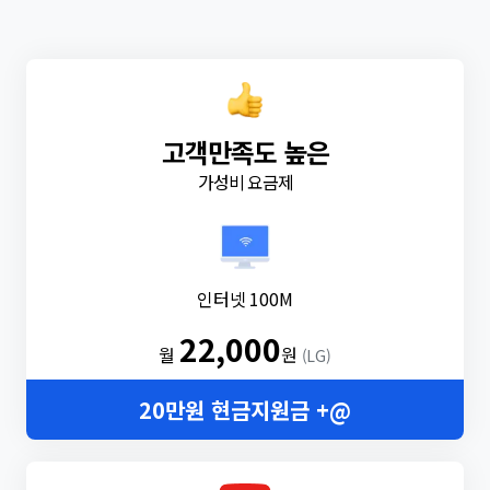
고객만족도 높은
가성비 요금제
인터넷 100M
22,000
월
원
(LG)
20만원 현금지원금 +@