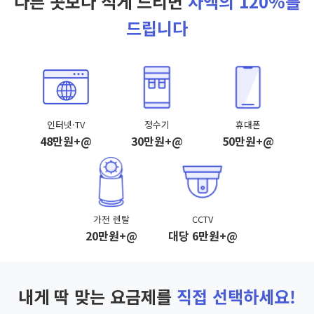
다른 곳보다 적게 드리면
차액의 120%를
드립니다
인터넷·TV
정수기
휴대폰
48만원+@
30만원+@
50만원+@
가전 렌탈
CCTV
20만원+@
대당 6만원+@
내게 딱 맞는 요금제를
직접 선택하세요!