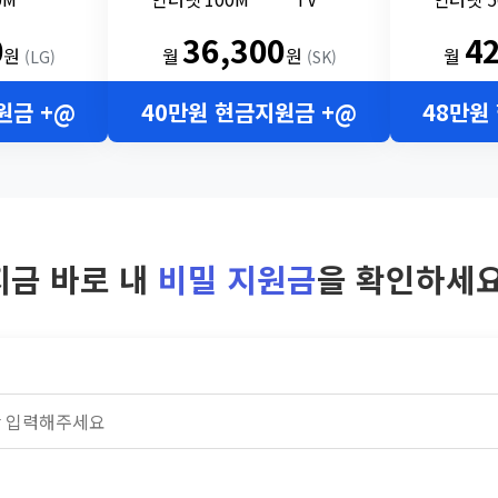
0
36,300
4
원
월
원
월
(LG)
(SK)
원금 +@
40만원 현금지원금 +@
48만원
지금 바로 내
비밀 지원금
을 확인하세요