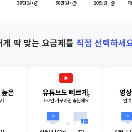
@
30만원+@
50만원+@
20만원+@
대
내게 딱 맞는 요금제를
직접 선택하세요
 높은
유튜브도 빠르게,
영상
금제
1~2인 가구라면 충분해요
인기
+
0M
인터넷 100M
TV
인터넷 5