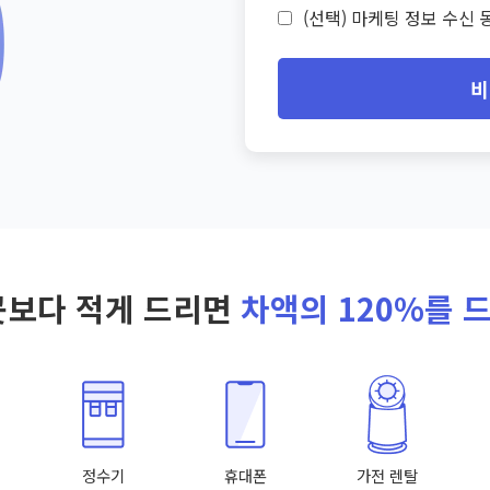
(선택) 마케팅 정보 수신 동
비
곳보다 적게 드리면
차액의 120%를 
정수기
휴대폰
가전 렌탈