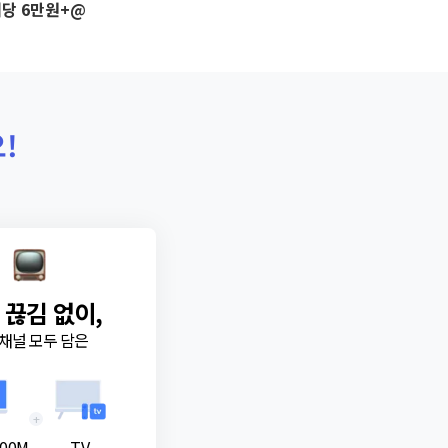
당 6만원+@
!
 끊김 없이,
채널 모두 담은
+
00M
TV