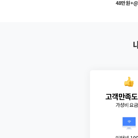
48만원+
고객만족도
가성비 요
인터넷 10