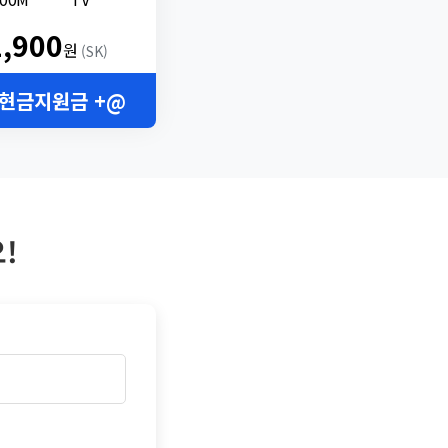
2,900
원
(SK)
 현금지원금 +@
!