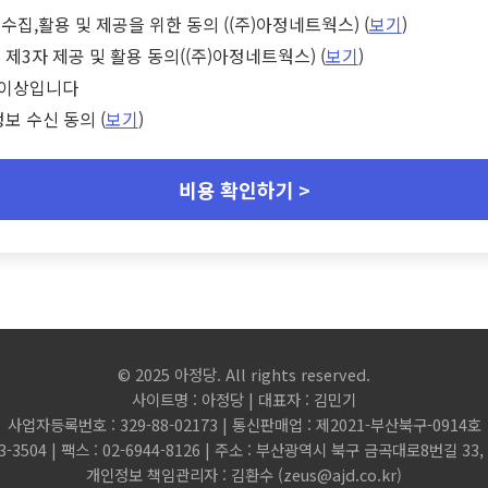
수집,활용 및 제공을 위한 동의 ((주)아정네트웍스) (
보기
)
 제3자 제공 및 활용 동의((주)아정네트웍스) (
보기
)
세 이상입니다
정보 수신 동의 (
보기
)
비용 확인하기 >
© 2025 아정당. All rights reserved.
사이트명 : 아정당 | 대표자 : 김민기
사업자등록번호 : 329-88-02173 | 통신판매업 : 제2021-부산북구-0914호
3-3504 | 팩스 : 02-6944-8126 | 주소 : 부산광역시 북구 금곡대로8번길 3
개인정보 책임관리자 : 김환수 (
zeus@ajd.co.kr
)